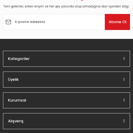
Yeni gelenler, erken erişim ve her şey yolunda olup olmadığına dair içeriden bilgi.
Ürün resmi kalitesiz, bozuk veya görüntülenemiyor.
Ürün açıklamasında eksik bilgiler bulunuyor.
Abone Ol
Ürün bilgilerinde hatalar bulunuyor.
Ürün fiyatı diğer sitelerden daha pahalı.
Bu ürüne benzer farklı alternatifler olmalı.
Kategoriler
Üyelik
Gönder
Kurumsal
Alışveriş