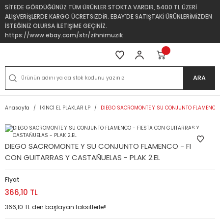
SİTEDE GÖRDÜĞÜNÜZ TÜM ÜRÜNLER STOKTA VARDIR, 5400 TL ÜZERİ
ALIŞVERİŞLERDE KARGO ÜCRETSİZDİR. EBAY'DE SATIŞTAKİ ÜRÜNLERİMİZDEN
İSTEĞİNİZ OLURSA İLETİŞİME GEÇİNİZ.
https://www.ebay.com/str/zihnimuzik
ARA
Anasayfa
İKİNCİ EL PLAKLAR LP
DIEGO SACROMONTE Y SU CONJUNTO FLAMENCO -
DIEGO SACROMONTE Y SU CONJUNTO FLAMENCO - FIESTA
CON GUITARRAS Y CASTAÑUELAS - PLAK 2.EL
Fiyat
366,10 TL
366,10 TL den başlayan taksitlerle!!