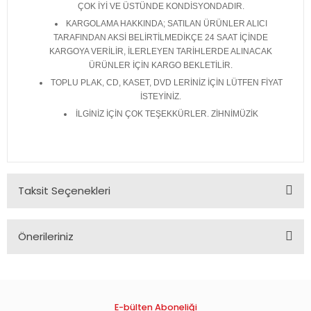
ÇOK İYİ VE ÜSTÜNDE KONDİSYONDADIR.
KARGOLAMA HAKKINDA; SATILAN ÜRÜNLER ALICI
TARAFINDAN AKSİ BELİRTİLMEDİKÇE 24 SAAT İÇİNDE
KARGOYA VERİLİR, İLERLEYEN TARİHLERDE ALINACAK
ÜRÜNLER İÇİN KARGO BEKLETİLİR.
TOPLU PLAK, CD, KASET, DVD LERİNİZ İÇİN LÜTFEN FİYAT
İSTEYİNİZ.
İLGİNİZ İÇİN ÇOK TEŞEKKÜRLER. ZİHNİMÜZİK
Taksit Seçenekleri
Önerileriniz
Bu ürünün fiyat bilgisi, resim, ürün açıklamalarında ve diğer
konularda yetersiz gördüğünüz noktaları öneri formunu
kullanarak tarafımıza iletebilirsiniz.
Görüş ve önerileriniz için teşekkür ederiz.
E-bülten Aboneliği