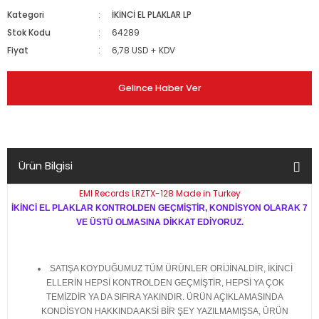
Kategori
İKİNCİ EL PLAKLAR LP
Stok Kodu
64289
Fiyat
6,78 USD + KDV
Gelince Haber Ver
Ürün Bilgisi
EMI Records LRZTX-128 Made in Turkey
İKİNCİ EL PLAKLAR KONTROLDEN GEÇMİŞTİR, KONDİSYON OLARAK 7
VE ÜSTÜ OLMASINA DİKKAT EDİYORUZ.
SATIŞA KOYDUĞUMUZ TÜM ÜRÜNLER ORİJİNALDİR, İKİNCİ
ELLERİN HEPSİ KONTROLDEN GEÇMİŞTİR, HEPSİ YA ÇOK
TEMİZDİR YA DA SIFIRA YAKINDIR. ÜRÜN AÇIKLAMASINDA
KONDİSYON HAKKINDA AKSİ BİR ŞEY YAZILMAMIŞSA, ÜRÜN