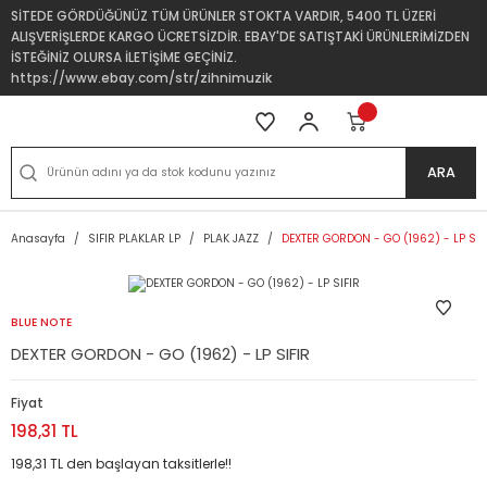
SİTEDE GÖRDÜĞÜNÜZ TÜM ÜRÜNLER STOKTA VARDIR, 5400 TL ÜZERİ
ALIŞVERİŞLERDE KARGO ÜCRETSİZDİR. EBAY'DE SATIŞTAKİ ÜRÜNLERİMİZDEN
İSTEĞİNİZ OLURSA İLETİŞİME GEÇİNİZ.
https://www.ebay.com/str/zihnimuzik
ARA
Anasayfa
SIFIR PLAKLAR LP
PLAK JAZZ
DEXTER GORDON - GO (1962) - LP SIF
BLUE NOTE
DEXTER GORDON - GO (1962) - LP SIFIR
Fiyat
198,31 TL
198,31 TL den başlayan taksitlerle!!