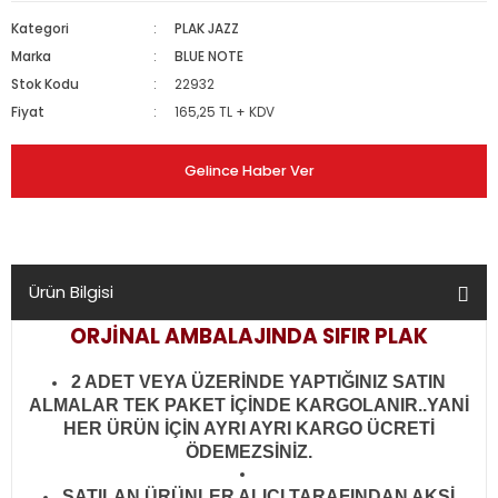
Kategori
PLAK JAZZ
Marka
BLUE NOTE
Stok Kodu
22932
Fiyat
165,25 TL + KDV
Gelince Haber Ver
Ürün Bilgisi
ORJİNAL AMBALAJINDA SIFIR PLAK
2 ADET VEYA ÜZERİNDE YAPTIĞINIZ SATIN
ALMALAR TEK PAKET İÇİNDE KARGOLANIR..YANİ
HER ÜRÜN İÇİN AYRI AYRI KARGO ÜCRETİ
ÖDEMEZSİNİZ.
SATILAN ÜRÜNLER ALICI TARAFINDAN AKSİ