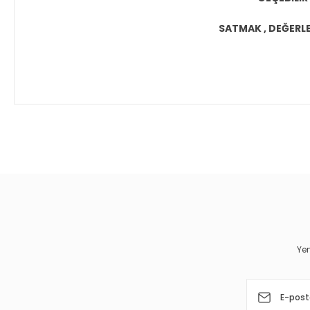
SATMAK , DEĞERLEN
Bu ürünün fiyat bilgisi, resim, ürün açıklamalarında ve diğer 
Görüş ve önerileriniz için teşekkür ederiz.
Ürün resmi kalitesiz, bozuk veya görüntülenemiyor.
Ürün açıklamasında eksik bilgiler bulunuyor.
Ürün bilgilerinde hatalar bulunuyor.
Yen
Ürün fiyatı diğer sitelerden daha pahalı.
Bu ürüne benzer farklı alternatifler olmalı.