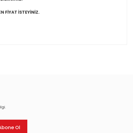
N FİYAT İSTEYİNİZ.
ıza iletebilirsiniz.
lgi.
Abone Ol