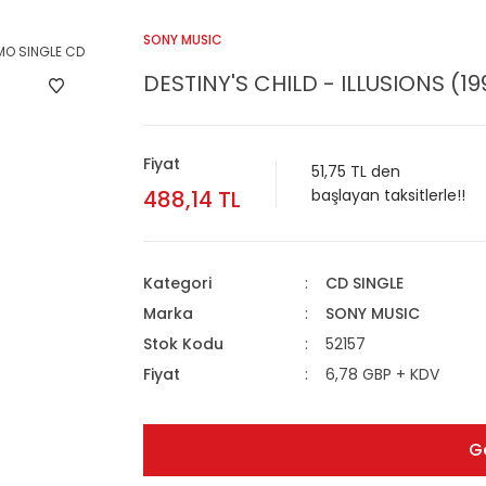
SONY MUSIC
DESTINY'S CHILD - ILLUSIONS (
Fiyat
51,75 TL den
488,14 TL
başlayan taksitlerle!!
Kategori
CD SINGLE
Marka
SONY MUSIC
Stok Kodu
52157
Fiyat
6,78 GBP + KDV
G