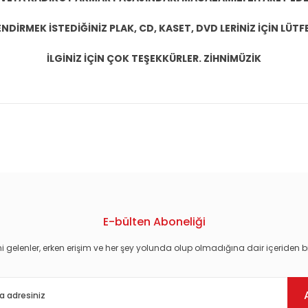
DİRMEK İSTEDİĞİNİZ PLAK, CD, KASET, DVD LERİNİZ İÇİN LÜTFE
İLGİNİZ İÇİN ÇOK TEŞEKKÜRLER. ZİHNİMÜZİK
konularda yetersiz gördüğünüz noktaları öneri formunu kullanarak tarafım
E-bülten Aboneliği
i gelenler, erken erişim ve her şey yolunda olup olmadığına dair içeriden bi