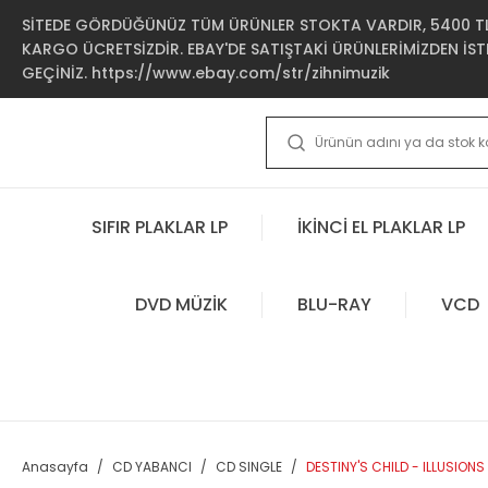
SİTEDE GÖRDÜĞÜNÜZ TÜM ÜRÜNLER STOKTA VARDIR, 5400 TL 
KARGO ÜCRETSİZDİR. EBAY'DE SATIŞTAKİ ÜRÜNLERİMİZDEN İSTE
GEÇİNİZ. https://www.ebay.com/str/zihnimuzik
SIFIR PLAKLAR LP
İKİNCİ EL PLAKLAR LP
DVD MÜZİK
BLU-RAY
VCD
Anasayfa
CD YABANCI
CD SINGLE
DESTINY'S CHILD - ILLUSION