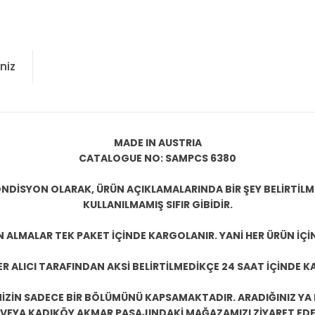
niz
MADE IN AUSTRIA
CATALOGUE NO: SAMPCS 6380
NDİSYON OLARAK, ÜRÜN AÇIKLAMALARINDA BİR ŞEY BELİRTİL
KULLANILMAMIŞ SIFIR GİBİDİR.
N ALMALAR TEK PAKET İÇİNDE KARGOLANIR. YANİ HER ÜRÜN İÇİ
R ALICI TARAFINDAN AKSİ BELİRTİLMEDİKÇE 24 SAAT İÇİNDE K
ZİN SADECE BİR BÖLÜMÜNÜ KAPSAMAKTADIR. ARADIĞINIZ YA D
 VEYA KADIKÖY AKMAR PASAJINDAKİ MAĞAZAMIZI ZİYARET EDEB