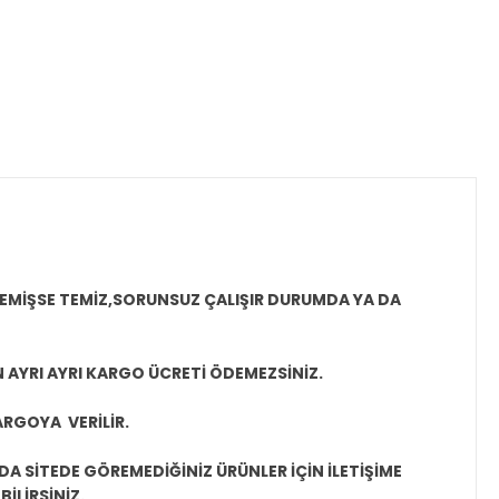
MEMİŞSE TEMİZ,SORUNSUZ ÇALIŞIR DURUMDA YA DA
N AYRI AYRI KARGO ÜCRETİ ÖDEMEZSİNİZ.
ARGOYA VERİLİR.
A SİTEDE GÖREMEDİĞİNİZ ÜRÜNLER İÇİN İLETİŞİME
İLİRSİNİZ.