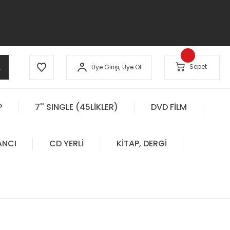
A
Sepet
Üye Girişi,
Üye Ol
P
7'' SINGLE (45LİKLER)
DVD FİLM
ANCI
CD YERLİ
KİTAP, DERGİ