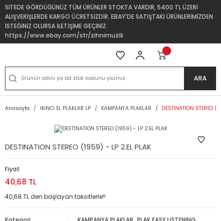
SİTEDE GÖRDÜĞÜNÜZ TÜM ÜRÜNLER STOKTA VARDIR, 5400 TL ÜZERİ
ALIŞVERİŞLERDE KARGO ÜCRETSİZDİR. EBAY'DE SATIŞTAKİ ÜRÜNLERİMİZDEN
İSTEĞİNİZ OLURSA İLETİŞİME GEÇİNİZ.
https://www.ebay.com/str/zihnimuzik
ARA
Anasayfa
İKİNCİ EL PLAKLAR LP
KAMPANYA PLAKLAR
DESTINATION STEREO (19
DESTINATION STEREO (1959) - LP 2.EL PLAK
Fiyat
40,68 TL
40,68 TL den başlayan taksitlerle!!
Kategori
KAMPANYA PLAKLAR
,
PLAK EASY LISTENING,