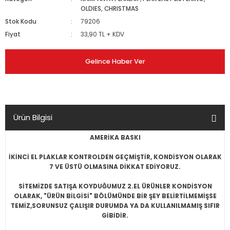
OLDIES, CHRISTMAS
Stok Kodu
79206
Fiyat
33,90 TL + KDV
Gelince Haber Ver
Ürün Bilgisi
AMERİKA BASKI
İKİNCİ EL PLAKLAR KONTROLDEN GEÇMİŞTİR, KONDİSYON OLARAK
7 VE ÜSTÜ OLMASINA DİKKAT EDİYORUZ.
SİTEMİZDE SATIŞA KOYDUĞUMUZ 2.EL ÜRÜNLER KONDİSYON
OLARAK, "ÜRÜN BİLGİSİ" BÖLÜMÜNDE BİR ŞEY BELİRTİLMEMİŞSE
TEMİZ,SORUNSUZ ÇALIŞIR DURUMDA YA DA KULLANILMAMIŞ SIFIR
GİBİDİR.