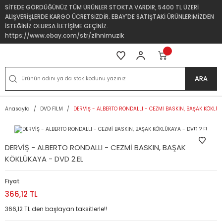
SİTEDE GÖRDÜĞÜNÜZ TÜM ÜRÜNLER STOKTA VARDIR, 5400 TL ÜZERİ
ALIŞVERİŞLERDE KARGO ÜCRETSİZDİR. EBAY'DE SATIŞTAKİ ÜRÜNLERİMİZDEN
İSTEĞİNİZ OLURSA İLETİŞİME GEÇİNİZ.
https://www.ebay.com/str/zihnimuzik
ARA
Anasayfa
DVD FİLM
DERVİŞ - ALBERTO RONDALLI - CEZMİ BASKIN, BAŞAK KÖKLÜK
DERVİŞ - ALBERTO RONDALLI - CEZMİ BASKIN, BAŞAK
KÖKLÜKAYA - DVD 2.EL
Fiyat
366,12 TL
366,12 TL den başlayan taksitlerle!!