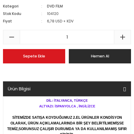
Kategori
DVD FİLM
Stok Kodu
104120
Fiyat
6,78 USD + KDV
Sepete Ekle
Hemen Al
Ürün Bilgisi
DİL: İTALYANCA, TÜRKÇE
ALTYAZI: İSPANYOLCA , İNGİLİZCE
SİTEMİZDE SATIŞA KOYDUĞUMUZ 2.EL ÜRÜNLER KONDİSYON
OLARAK, ÜRÜN AÇIKLAMALARINDA BİR ŞEY BELİRTİLMEMİŞSE
TEMİZ,SORUNSUZ ÇALIŞIR DURUMDA YA DA KULLANILMAMIŞ SIFIR