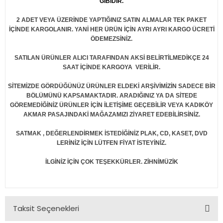
GİBİDİR.
2 ADET VEYA ÜZERİNDE YAPTIĞINIZ SATIN ALMALAR TEK PAKET
İÇİNDE KARGOLANIR. YANİ HER ÜRÜN İÇİN AYRI AYRI KARGO ÜCRETİ
ÖDEMEZSİNİZ.
SATILAN ÜRÜNLER ALICI TARAFINDAN AKSİ BELİRTİLMEDİKÇE 24
SAAT İÇİNDE KARGOYA VERİLİR.
SİTEMİZDE GÖRDÜĞÜNÜZ ÜRÜNLER ELDEKİ ARŞİVİMİZİN SADECE BİR
BÖLÜMÜNÜ KAPSAMAKTADIR. ARADIĞINIZ YA DA SİTEDE
GÖREMEDİĞİNİZ ÜRÜNLER İÇİN İLETİŞİME GEÇEBİLİR VEYA KADIKÖY
AKMAR PASAJINDAKİ MAĞAZAMIZI ZİYARET EDEBİLİRSİNİZ.
SATMAK , DEĞERLENDİRMEK İSTEDİĞİNİZ PLAK, CD, KASET, DVD
LERİNİZ İÇİN LÜTFEN FİYAT İSTEYİNİZ.
İLGİNİZ İÇİN ÇOK TEŞEKKÜRLER. ZİHNİMÜZİK
Taksit Seçenekleri