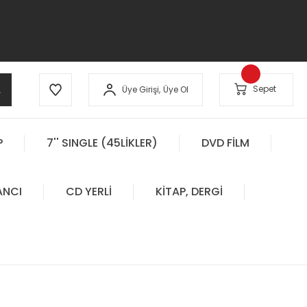
A
Sepet
Üye Girişi,
Üye Ol
P
7'' SINGLE (45LİKLER)
DVD FİLM
ANCI
CD YERLİ
KİTAP, DERGİ