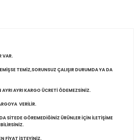
R VAR.
MEMİŞSE TEMİZ,SORUNSUZ ÇALIŞIR DURUMDA YA DA
N AYRI AYRI KARGO ÜCRETİ ÖDEMEZSİNİZ.
ARGOYA VERİLİR.
A SİTEDE GÖREMEDİĞİNİZ ÜRÜNLER İÇİN İLETİŞİME
İLİRSİNİZ.
N FİYAT İSTEYİNİZ.