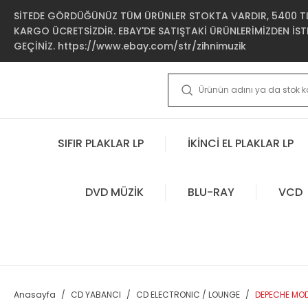
SİTEDE GÖRDÜĞÜNÜZ TÜM ÜRÜNLER STOKTA VARDIR, 5400 TL 
KARGO ÜCRETSİZDİR. EBAY'DE SATIŞTAKİ ÜRÜNLERİMİZDEN İSTE
GEÇİNİZ. https://www.ebay.com/str/zihnimuzik
SIFIR PLAKLAR LP
İKİNCİ EL PLAKLAR LP
DVD MÜZİK
BLU-RAY
VCD
Anasayfa
CD YABANCI
CD ELECTRONIC / LOUNGE
DEPECHE MOD