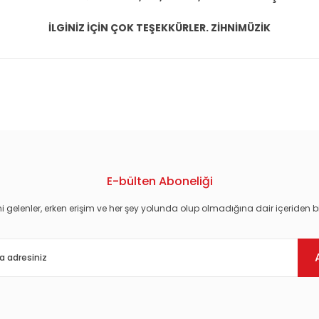
İLGİNİZ İÇİN ÇOK TEŞEKKÜRLER. ZİHNİMÜZİK
konularda yetersiz gördüğünüz noktaları öneri formunu kullanarak tarafım
E-bülten Aboneliği
i gelenler, erken erişim ve her şey yolunda olup olmadığına dair içeriden bi