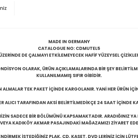
niz
MADE IN GERMANY
CATALOGUE NO: CDMUTEL5
ÜZERİNDE DE ÇALMAYI ETKİLEMEYECEK HAFİF YÜZEYSEL ÇİZİKLE
NDİSYON OLARAK, ÜRÜN AÇIKLAMALARINDA BİR ŞEY BELİRTİL
KULLANILMAMIŞ SIFIR GİBİDİR.
N ALMALAR TEK PAKET İÇİNDE KARGOLANIR. YANİ HER ÜRÜN İÇİ
R ALICI TARAFINDAN AKSİ BELİRTİLMEDİKÇE 24 SAAT İÇİNDE K
ZİN SADECE BİR BÖLÜMÜNÜ KAPSAMAKTADIR. ARADIĞINIZ YA D
 VEYA KADIKÖY AKMAR PASAJINDAKİ MAĞAZAMIZI ZİYARET EDEB
DİRMEK İSTEDİĞİNİZ PLAK, CD, KASET, DVD LERİNİZ İÇİN LÜTFE