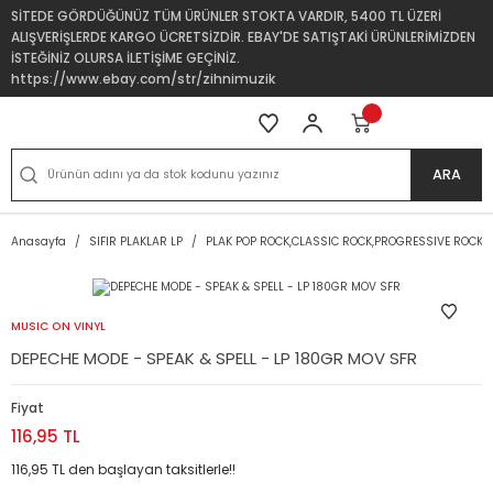
SİTEDE GÖRDÜĞÜNÜZ TÜM ÜRÜNLER STOKTA VARDIR, 5400 TL ÜZERİ
ALIŞVERİŞLERDE KARGO ÜCRETSİZDİR. EBAY'DE SATIŞTAKİ ÜRÜNLERİMİZDEN
İSTEĞİNİZ OLURSA İLETİŞİME GEÇİNİZ.
https://www.ebay.com/str/zihnimuzik
ARA
Anasayfa
SIFIR PLAKLAR LP
PLAK POP ROCK,CLASSIC ROCK,PROGRESSIVE ROCK
MUSIC ON VINYL
DEPECHE MODE - SPEAK & SPELL - LP 180GR MOV SFR
Fiyat
116,95 TL
116,95 TL den başlayan taksitlerle!!