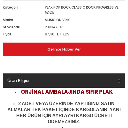
Kategori
PLAK POP ROCK,CLASSIC ROCK,PROGRESSIVE
ROCK
Marka
MUSIC ON VINYL
Stok Kodu
238347107
Fiyat
97,46 TL + KDV
Gelince Haber Ver
Ürün Bilgisi
ORJİNAL AMBALAJINDA SIFIR PLAK
2 ADET VEYA ÜZERİNDE YAPTIĞINIZ SATIN
ALMALAR TEK PAKET İÇİNDE KARGOLANIR..YANİ
HER ÜRÜN İÇİN AYRI AYRI KARGO ÜCRETİ
ÖDEMEZSİNİZ.