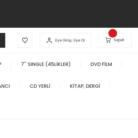
A
Sepet
Üye Girişi,
Üye Ol
P
7'' SINGLE (45LİKLER)
DVD FİLM
ANCI
CD YERLİ
KİTAP, DERGİ