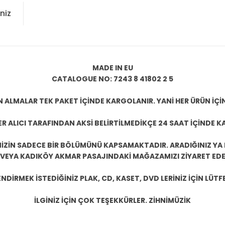
niz
MADE IN EU
CATALOGUE NO: 7243 8 41802 2 5
N ALMALAR TEK PAKET İÇİNDE KARGOLANIR. YANİ HER ÜRÜN İÇİ
R ALICI TARAFINDAN AKSİ BELİRTİLMEDİKÇE 24 SAAT İÇİNDE K
ZİN SADECE BİR BÖLÜMÜNÜ KAPSAMAKTADIR. ARADIĞINIZ YA D
 VEYA KADIKÖY AKMAR PASAJINDAKİ MAĞAZAMIZI ZİYARET EDEB
DİRMEK İSTEDİĞİNİZ PLAK, CD, KASET, DVD LERİNİZ İÇİN LÜTFE
İLGİNİZ İÇİN ÇOK TEŞEKKÜRLER. ZİHNİMÜZİK