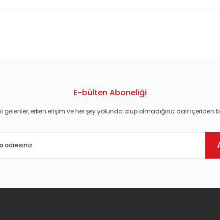
konularda yetersiz gördüğünüz noktaları öneri formunu kullanarak tarafım
E-bülten Aboneliği
i gelenler, erken erişim ve her şey yolunda olup olmadığına dair içeriden bi
Gönder