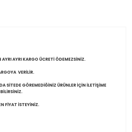
N AYRI AYRI KARGO ÜCRETİ ÖDEMEZSİNİZ.
ARGOYA VERİLİR.
A SİTEDE GÖREMEDİĞİNİZ ÜRÜNLER İÇİN İLETİŞİME
İLİRSİNİZ.
N FİYAT İSTEYİNİZ.