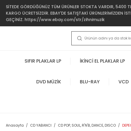
SİTEDE GÖRDÜĞÜNÜZ TÜM ÜRÜNLER STOKTA VARDIR, 5400 TL 
KARGO ÜCRETSİZDİR. EBAY'DE SATIŞTAKİ ÜRÜNLERİMİZDEN İSTE
GEÇİNİZ. https://www.ebay.com/str/zihnimuzik
SIFIR PLAKLAR LP
İKİNCİ EL PLAKLAR LP
DVD MÜZİK
BLU-RAY
VCD
Anasayfa
CD YABANCI
CD POP, SOUL, R'N'B, DANCE, DISCO
DEPE