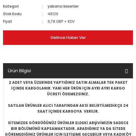
Kategori
yabancı kasetler
Stok Kodu
48129
Fiyat
6,78 GBP + KDV
Gelince Haber Ver
Ürün Bilgisi
2 ADET VEYA ÜZERİNDE YAPTIĞINIZ SATIN ALMALAR TEK PAKET
İÇİNDE KARGOLANIR. YANİ HER ÜRÜN İÇİN AYRI AYRI KARGO
ÜCRETİ ÖDEMEZSİNİZ.
SATILAN ÜRÜNLER ALICI TARAFINDAN AKSİ BELİRTİLMEDİKÇE 24
SAAT İÇİNDE KARGOYA VERİLİR.
SİTEMİZDE GÖRDÜĞÜNÜZ ÜRÜNLER ELDEKİ ARŞİVİMİZİN SADECE
BİR BÖLÜMÜNÜ KAPSAMAKTADIR. ARADIĞINIZ YA DA SİTEDE
GÖREMEDİĞİNİZ ÜRÜNLER İÇİN İLETİŞİME GEÇEBİLİR VEYA KADIKÖY