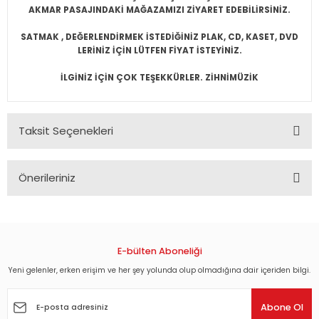
AKMAR PASAJINDAKİ MAĞAZAMIZI ZİYARET EDEBİLİRSİNİZ.
SATMAK , DEĞERLENDİRMEK İSTEDİĞİNİZ PLAK, CD, KASET, DVD
LERİNİZ İÇİN LÜTFEN FİYAT İSTEYİNİZ.
İLGİNİZ İÇİN ÇOK TEŞEKKÜRLER. ZİHNİMÜZİK
Taksit Seçenekleri
Önerileriniz
Bu ürünün fiyat bilgisi, resim, ürün açıklamalarında ve diğer
konularda yetersiz gördüğünüz noktaları öneri formunu
kullanarak tarafımıza iletebilirsiniz.
Görüş ve önerileriniz için teşekkür ederiz.
E-bülten Aboneliği
Yeni gelenler, erken erişim ve her şey yolunda olup olmadığına dair içeriden bilgi.
Ürün resmi kalitesiz, bozuk veya görüntülenemiyor.
Ürün açıklamasında eksik bilgiler bulunuyor.
Abone Ol