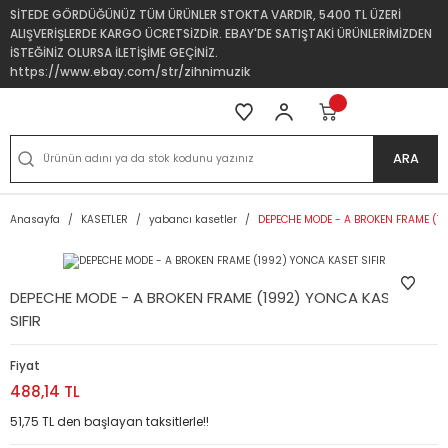
SİTEDE GÖRDÜĞÜNÜZ TÜM ÜRÜNLER STOKTA VARDIR, 5400 TL ÜZERİ
ALIŞVERİŞLERDE KARGO ÜCRETSİZDİR. EBAY'DE SATIŞTAKİ ÜRÜNLERİMİZDEN
İSTEĞİNİZ OLURSA İLETİŞİME GEÇİNİZ.
https://www.ebay.com/str/zihnimuzik
ARA
Anasayfa
KASETLER
yabancı kasetler
DEPECHE MODE - A BROKEN FRAME (19
DEPECHE MODE - A BROKEN FRAME (1992) YONCA KASET
SIFIR
Fiyat
488,14 TL
51,75 TL den başlayan taksitlerle!!