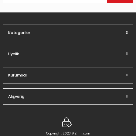
Ürün bilgilerinde hatalar bulunuyor.
Ürün fiyatı diğer sitelerden daha pahalı.
Bu ürüne benzer farklı alternatifler olmalı.
Kategoriler
Üyelik
Gönder
Kurumsal
Alışveriş
Copyright 2023 © Zihni.com