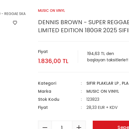
MUSIC ON VINYL
DENNIS BROWN - SUPER REGGAE &
LIMITED EDITION 180GR 2025 SIFI
Fiyat
194,63 TL den
1.836,00 TL
başlayan taksitlerle!!
Kategori
SIFIR PLAKLAR LP
,
PLA
Marka
MUSIC ON VINYL
Stok Kodu
123823
Fiyat
28,33 EUR + KDV
Sepe