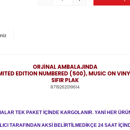
niz
ORJİNAL AMBALAJINDA
MITED EDITION NUMBERED (500), MUSIC ON VIN
SIFIR PLAK
8719262019614
MALAR TEK PAKET İÇİNDE KARGOLANIR. YANİ HER ÜRÜN
ICI TARAFINDAN AKSİ BELİRTİLMEDİKÇE 24 SAAT İÇİN