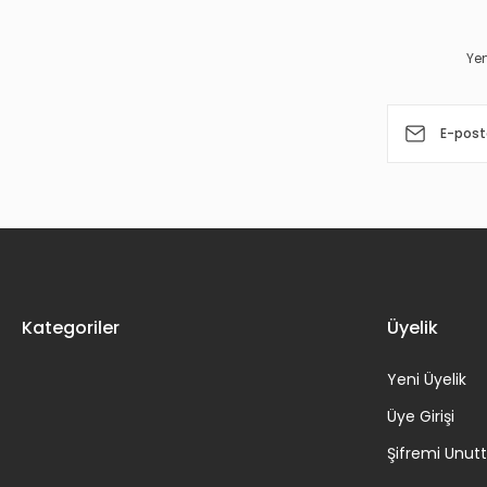
Ürün bilgilerinde hatalar bulunuyor.
Yen
Ürün fiyatı diğer sitelerden daha pahalı.
Bu ürüne benzer farklı alternatifler olmalı.
Kategoriler
Üyelik
Yeni Üyelik
Üye Girişi
Şifremi Unu