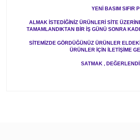
YENİ BASIM SIFIR
ALMAK İSTEDİĞİNİZ ÜRÜNLERİ SİTE ÜZERİ
TAMAMLANDIKTAN BİR İŞ GÜNÜ SONRA KADIK
SİTEMİZDE GÖRDÜĞÜNÜZ ÜRÜNLER ELDEKİ 
ÜRÜNLER İÇİN İLETİŞİME G
SATMAK , DEĞERLENDİRM
Bu ürünün fiyat bilgisi, resim, ürün açıklamalarında ve diğer 
Görüş ve önerileriniz için teşekkür ederiz.
Ürün resmi kalitesiz, bozuk veya görüntülenemiyor.
Ürün açıklamasında eksik bilgiler bulunuyor.