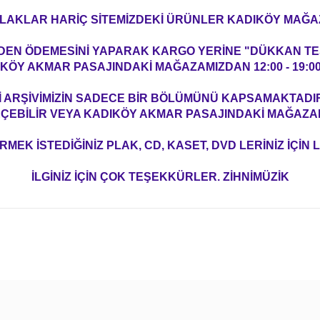
 PLAKLAR HARİÇ SİTEMİZDEKİ ÜRÜNLER KADIKÖY MAĞA
NDEN ÖDEMESİNİ YAPARAK KARGO YERİNE "DÜKKAN TES
ÖY AKMAR PASAJINDAKİ MAĞAZAMIZDAN 12:00 - 19:00 
ARŞİVİMİZİN SADECE BİR BÖLÜMÜNÜ KAPSAMAKTADIR. 
EÇEBİLİR VEYA KADIKÖY AKMAR PASAJINDAKİ MAĞAZAMI
EK İSTEDİĞİNİZ PLAK, CD, KASET, DVD LERİNİZ İÇİN L
İLGİNİZ İÇİN ÇOK TEŞEKKÜRLER. ZİHNİMÜZİK
konularda yetersiz gördüğünüz noktaları öneri formunu kullanarak tarafım