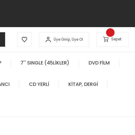
A
Sepet
Üye Girişi,
Üye Ol
P
7'' SINGLE (45LİKLER)
DVD FİLM
ANCI
CD YERLİ
KİTAP, DERGİ