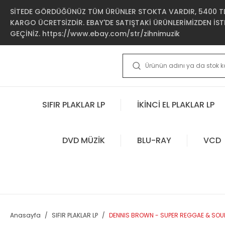
SİTEDE GÖRDÜĞÜNÜZ TÜM ÜRÜNLER STOKTA VARDIR, 5400 TL 
KARGO ÜCRETSİZDİR. EBAY'DE SATIŞTAKİ ÜRÜNLERİMİZDEN İSTE
GEÇİNİZ. https://www.ebay.com/str/zihnimuzik
SIFIR PLAKLAR LP
İKİNCİ EL PLAKLAR LP
DVD MÜZİK
BLU-RAY
VCD
Anasayfa
SIFIR PLAKLAR LP
DENNIS BROWN - SUPER REGGAE & SOUL H