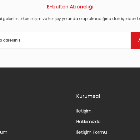
E-bülten Aboneliği
i gelenler, erken erişim ve her şey yolunda olup olmadığına dair içeriden bi
Gönder
Kurumsal
İletişim
Hakkımızda
ttum
İletişim Formu