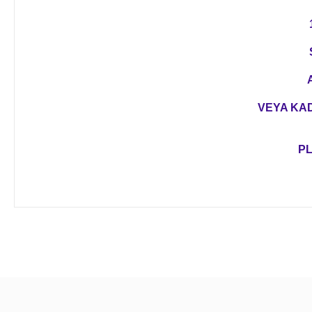
VEYA KAD
PL
Bu ürünün fiyat bilgisi, resim, ürün açıklamalarında ve diğer 
Görüş ve önerileriniz için teşekkür ederiz.
Ürün resmi kalitesiz, bozuk veya görüntülenemiyor.