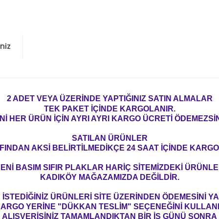
niz
2 ADET VEYA ÜZERİNDE YAPTIĞINIZ SATIN ALMALAR
TEK PAKET İÇİNDE KARGOLANIR.
Nİ HER ÜRÜN İÇİN AYRI AYRI KARGO ÜCRETİ ÖDEMEZSİN
SATILAN ÜRÜNLER
FINDAN AKSİ BELİRTİLMEDİKÇE 24 SAAT İÇİNDE KARGO
ENİ BASIM SIFIR PLAKLAR HARİÇ SİTEMİZDEKİ ÜRÜNL
KADIKÖY MAĞAZAMIZDA DEĞİLDİR.
İSTEDİĞİNİZ ÜRÜNLERİ SİTE ÜZERİNDEN ÖDEMESİNİ 
ARGO YERİNE "DÜKKAN TESLİM" SEÇENEĞİNİ KULLAN
ALIŞVERİŞİNİZ TAMAMLANDIKTAN BİR İŞ GÜNÜ SONRA