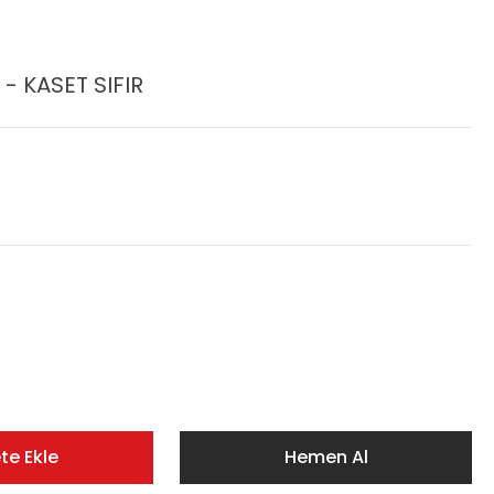
 - KASET SIFIR
te Ekle
Hemen Al