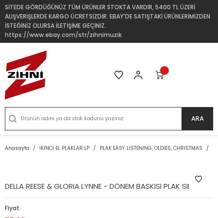
SİTEDE GÖRDÜĞÜNÜZ TÜM ÜRÜNLER STOKTA VARDIR, 5400 TL ÜZERİ
ALIŞVERİŞLERDE KARGO ÜCRETSİZDİR. EBAY'DE SATIŞTAKİ ÜRÜNLERİMİZDEN
İSTEĞİNİZ OLURSA İLETİŞİME GEÇİNİZ.
https://www.ebay.com/str/zihnimuzik
ARA
Anasayfa
İKİNCİ EL PLAKLAR LP
PLAK EASY LISTENING, OLDIES, CHRISTMAS
DE
DELLA REESE & GLORIA LYNNE - DÖNEM BASKISI PLAK SIFIR
Fiyat