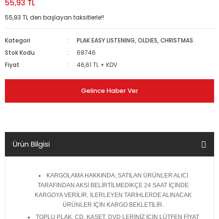
55,93 TL
55,93 TL den başlayan taksitlerle!!
Kategori
PLAK EASY LISTENING, OLDIES, CHRISTMAS
Stok Kodu
68746
Fiyat
46,61 TL + KDV
Gelince Haber Ver
Ürün Bilgisi
KARGOLAMA HAKKINDA; SATILAN ÜRÜNLER ALICI
TARAFINDAN AKSİ BELİRTİLMEDİKÇE 24 SAAT İÇİNDE
KARGOYA VERİLİR, İLERLEYEN TARİHLERDE ALINACAK
ÜRÜNLER İÇİN KARGO BEKLETİLİR.
TOPLU PLAK, CD, KASET, DVD LERİNİZ İÇİN LÜTFEN FİYAT