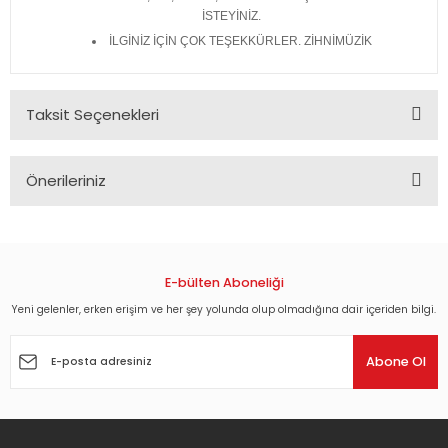
İSTEYİNİZ.
İLGİNİZ İÇİN ÇOK TEŞEKKÜRLER. ZİHNİMÜZİK
Taksit Seçenekleri
Önerileriniz
Bu ürünün fiyat bilgisi, resim, ürün açıklamalarında ve diğer
konularda yetersiz gördüğünüz noktaları öneri formunu
kullanarak tarafımıza iletebilirsiniz.
Görüş ve önerileriniz için teşekkür ederiz.
E-bülten Aboneliği
Yeni gelenler, erken erişim ve her şey yolunda olup olmadığına dair içeriden bilgi.
Ürün resmi kalitesiz, bozuk veya görüntülenemiyor.
Ürün açıklamasında eksik bilgiler bulunuyor.
Abone Ol
Ürün bilgilerinde hatalar bulunuyor.
Ürün fiyatı diğer sitelerden daha pahalı.
Bu ürüne benzer farklı alternatifler olmalı.