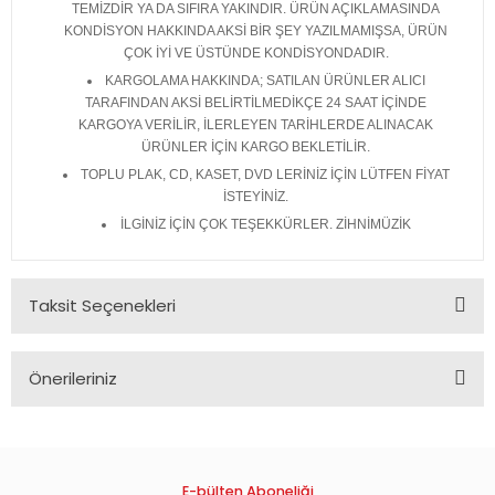
TEMİZDİR YA DA SIFIRA YAKINDIR. ÜRÜN AÇIKLAMASINDA
KONDİSYON HAKKINDA AKSİ BİR ŞEY YAZILMAMIŞSA, ÜRÜN
ÇOK İYİ VE ÜSTÜNDE KONDİSYONDADIR.
KARGOLAMA HAKKINDA; SATILAN ÜRÜNLER ALICI
TARAFINDAN AKSİ BELİRTİLMEDİKÇE 24 SAAT İÇİNDE
KARGOYA VERİLİR, İLERLEYEN TARİHLERDE ALINACAK
ÜRÜNLER İÇİN KARGO BEKLETİLİR.
TOPLU PLAK, CD, KASET, DVD LERİNİZ İÇİN LÜTFEN FİYAT
İSTEYİNİZ.
İLGİNİZ İÇİN ÇOK TEŞEKKÜRLER. ZİHNİMÜZİK
Taksit Seçenekleri
Önerileriniz
Bu ürünün fiyat bilgisi, resim, ürün açıklamalarında ve diğer
konularda yetersiz gördüğünüz noktaları öneri formunu
kullanarak tarafımıza iletebilirsiniz.
Görüş ve önerileriniz için teşekkür ederiz.
E-bülten Aboneliği