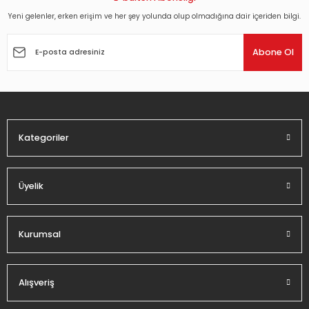
Yeni gelenler, erken erişim ve her şey yolunda olup olmadığına dair içeriden bilgi.
Ürün resmi kalitesiz, bozuk veya görüntülenemiyor.
Ürün açıklamasında eksik bilgiler bulunuyor.
Abone Ol
Ürün bilgilerinde hatalar bulunuyor.
Ürün fiyatı diğer sitelerden daha pahalı.
Bu ürüne benzer farklı alternatifler olmalı.
Kategoriler
Üyelik
Gönder
Kurumsal
Alışveriş