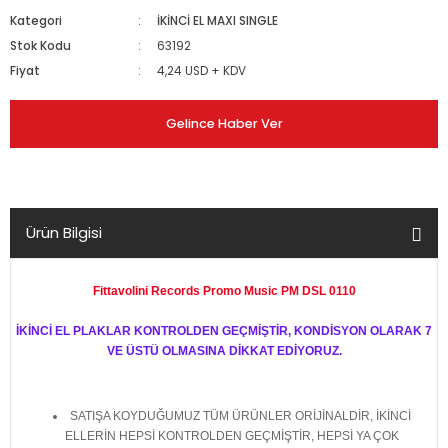
Kategori
İKİNCİ EL MAXI SINGLE
Stok Kodu
63192
Fiyat
4,24 USD + KDV
Gelince Haber Ver
Ürün Bilgisi
Fittavolini Records Promo Music PM DSL 0110
İKİNCİ EL PLAKLAR KONTROLDEN GEÇMİŞTİR, KONDİSYON OLARAK 7
VE ÜSTÜ OLMASINA DİKKAT EDİYORUZ.
SATIŞA KOYDUĞUMUZ TÜM ÜRÜNLER ORİJİNALDİR, İKİNCİ
ELLERİN HEPSİ KONTROLDEN GEÇMİŞTİR, HEPSİ YA ÇOK