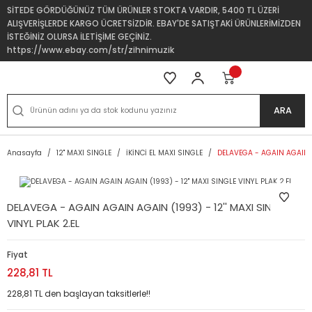
SİTEDE GÖRDÜĞÜNÜZ TÜM ÜRÜNLER STOKTA VARDIR, 5400 TL ÜZERİ
ALIŞVERİŞLERDE KARGO ÜCRETSİZDİR. EBAY'DE SATIŞTAKİ ÜRÜNLERİMİZDEN
İSTEĞİNİZ OLURSA İLETİŞİME GEÇİNİZ.
https://www.ebay.com/str/zihnimuzik
ARA
Anasayfa
12'' MAXI SINGLE
İKİNCİ EL MAXI SINGLE
DELAVEGA - AGAIN AGAIN AG
DELAVEGA - AGAIN AGAIN AGAIN (1993) - 12'' MAXI SINGLE
VINYL PLAK 2.EL
Fiyat
228,81 TL
228,81 TL den başlayan taksitlerle!!