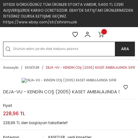
SİTEDE GÖRDÜĞÜNÜZ TÜM ÜRÜNLER STOKTA VARDIR, 5400 TL ÜZERİ
ALIŞVERİŞLERDE KARGO ÜCRETSİZDİR. EBAY'DE SATIŞTAKİ ÜRÜNLERİMİZDEN
İSTEĞİNİZ OLURSA İLETİŞİME GEÇİNİZ.
https://www.ebay.com/str/zihnimuzik
ARA
Anasayfa
KASETLER
DEJA-VU - KENDİN COŞ (2005) KASET AMBALAJINDA SIFIR
DEJA-VU - KENDİN COŞ (2005) KASET AMBALAJINDA SIFIR
Fiyat
228,96 TL
228,96 TL den başlayan taksitlerle!!
Kategori
KASETLER
,
yerli kasetler