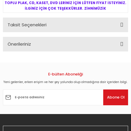
TOPLU PLAK, CD, KASET, DVD LERİNİZ İÇİN LÜTFEN FİYAT İSTEYİNİZ.
İLGİNİZ İÇİN ÇOK TEŞEKKÜRLER. ZİHNİMÜZİK
Taksit Seçenekleri
Önerileriniz
Bu ürünün fiyat bilgisi, resim, ürün açıklamalarında ve diğer
konularda yetersiz gördüğünüz noktaları öneri formunu
kullanarak tarafımıza iletebilirsiniz.
Görüş ve önerileriniz için teşekkür ederiz.
E-bülten Aboneliği
Yeni gelenler, erken erişim ve her şey yolunda olup olmadığına dair içeriden bilgi.
Ürün resmi kalitesiz, bozuk veya görüntülenemiyor.
Ürün açıklamasında eksik bilgiler bulunuyor.
Abone Ol
Ürün bilgilerinde hatalar bulunuyor.
Ürün fiyatı diğer sitelerden daha pahalı.
Bu ürüne benzer farklı alternatifler olmalı.