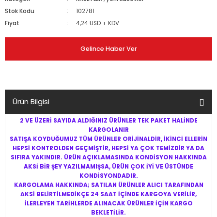
Stok Kodu
102781
Fiyat
4,24 USD + KDV
Gelince Haber Ver
Ürün Bilgisi
2 VE ÜZERİ SAYIDA ALDIĞINIZ ÜRÜNLER TEK PAKET HALİNDE
KARGOLANIR
SATIŞA KOYDUĞUMUZ TÜM ÜRÜNLER ORİJİNALDİR, İKİNCİ ELLERİN
HEPSİ KONTROLDEN GEÇMİŞTİR, HEPSİ YA ÇOK TEMİZDİR YA DA
SIFIRA YAKINDIR. ÜRÜN AÇIKLAMASINDA KONDİSYON HAKKINDA
AKSİ BİR ŞEY YAZILMAMIŞSA, ÜRÜN ÇOK İYİ VE ÜSTÜNDE
KONDİSYONDADIR.
KARGOLAMA HAKKINDA; SATILAN ÜRÜNLER ALICI TARAFINDAN
AKSİ BELİRTİLMEDİKÇE 24 SAAT İÇİNDE KARGOYA VERİLİR,
İLERLEYEN TARİHLERDE ALINACAK ÜRÜNLER İÇİN KARGO
BEKLETİLİR.