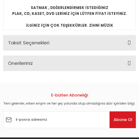
SATMAK , DEĞERLENDİRMEK İSTEDİĞİNİZ
PLAK, CD, KASET, DVD LERİNİZ İÇİN LÜTFEN FİYAT İSTEYİNİZ.
İLGİNİZ İÇİN ÇOK TEŞEKKÜRLER. ZİHNİ MÜZİK
Taksit Seçenekleri
Önerileriniz
Bu ürünün fiyat bilgisi, resim, ürün açıklamalarında ve diğer
konularda yetersiz gördüğünüz noktaları öneri formunu
kullanarak tarafımıza iletebilirsiniz.
Görüş ve önerileriniz için teşekkür ederiz.
E-bülten Aboneliği
Yeni gelenler, erken erişim ve her şey yolunda olup olmadığına dair içeriden bilgi.
Ürün resmi kalitesiz, bozuk veya görüntülenemiyor.
Ürün açıklamasında eksik bilgiler bulunuyor.
Abone Ol
Ürün bilgilerinde hatalar bulunuyor.
Ürün fiyatı diğer sitelerden daha pahalı.