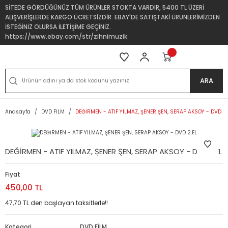
SİTEDE GÖRDÜĞÜNÜZ TÜM ÜRÜNLER STOKTA VARDIR, 5400 TL ÜZERİ
ALIŞVERİŞLERDE KARGO ÜCRETSİZDİR. EBAY'DE SATIŞTAKİ ÜRÜNLERİMİZDEN
İSTEĞİNİZ OLURSA İLETİŞİME GEÇİNİZ.
https://www.ebay.com/str/zihnimuzik
ARA
Anasayfa
DVD FİLM
DEĞİRMEN - ATIF YILMAZ, ŞENER ŞEN, SERAP AKSOY - DVD 2.
DEĞİRMEN - ATIF YILMAZ, ŞENER ŞEN, SERAP AKSOY - DVD 2.EL
Fiyat
450,00 TL
47,70 TL den başlayan taksitlerle!!
Kategori
DVD FİLM