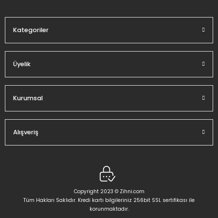
Bu ürüne benzer farklı alternatifler olmalı.
Kategoriler
Üyelik
Gönder
Kurumsal
Alışveriş
Copyright 2023 © Zihni.com
Tüm Hakları Saklıdır. Kredi kartı bilgileriniz 256bit SSL sertifikası ile
korunmaktadır.