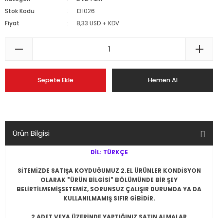
Stok Kodu
131026
Fiyat
8,33 USD + KDV
Sepete Ekle
Hemen Al
Ürün Bilgisi
DİL: TÜRKÇE
SİTEMİZDE SATIŞA KOYDUĞUMUZ 2.EL ÜRÜNLER KONDİSYON
OLARAK
"ÜRÜN BİLGİSİ" BÖLÜMÜNDE BİR ŞEY
BELİRTİLMEMİŞSE
TEMİZ, SORUNSUZ ÇALIŞIR DURUMDA YA DA
KULLANILMAMIŞ SIFIR
GİBİDİR.
2 ADET VEYA ÜZERİNDE YAPTIĞINIZ SATIN ALMALAR