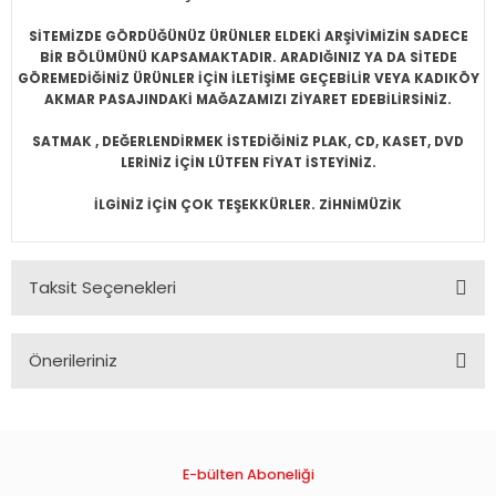
SİTEMİZDE GÖRDÜĞÜNÜZ ÜRÜNLER ELDEKİ ARŞİVİMİZİN SADECE
BİR BÖLÜMÜNÜ KAPSAMAKTADIR. ARADIĞINIZ YA DA SİTEDE
GÖREMEDİĞİNİZ ÜRÜNLER İÇİN İLETİŞİME GEÇEBİLİR VEYA KADIKÖY
AKMAR PASAJINDAKİ MAĞAZAMIZI ZİYARET EDEBİLİRSİNİZ.
SATMAK , DEĞERLENDİRMEK İSTEDİĞİNİZ PLAK, CD, KASET, DVD
LERİNİZ İÇİN LÜTFEN FİYAT İSTEYİNİZ.
İLGİNİZ İÇİN ÇOK TEŞEKKÜRLER. ZİHNİMÜZİK
Taksit Seçenekleri
Önerileriniz
Bu ürünün fiyat bilgisi, resim, ürün açıklamalarında ve diğer
konularda yetersiz gördüğünüz noktaları öneri formunu
kullanarak tarafımıza iletebilirsiniz.
Görüş ve önerileriniz için teşekkür ederiz.
E-bülten Aboneliği