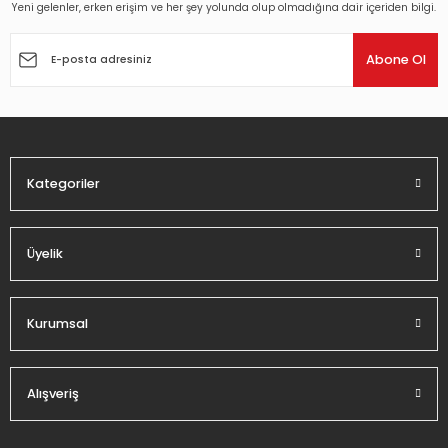
Yeni gelenler, erken erişim ve her şey yolunda olup olmadığına dair içeriden bilgi.
Ürün resmi kalitesiz, bozuk veya görüntülenemiyor.
Ürün açıklamasında eksik bilgiler bulunuyor.
Abone Ol
Ürün bilgilerinde hatalar bulunuyor.
Ürün fiyatı diğer sitelerden daha pahalı.
Bu ürüne benzer farklı alternatifler olmalı.
Kategoriler
Üyelik
Gönder
Kurumsal
Alışveriş