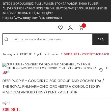
SİTEDE GÖRDÜĞÜNÜZ TÜM ÜRÜNLER STOKTA VARDIR, 5400 TL ÜZERİ
ALIŞVERİŞLERDE KARGO ÜCRETSİZDİR. EBAY'DE SATIŞTAKİ ÜRÜNLERİMİZDEN
İSTEĞİNİZ OLURSA İLETİŞİME GEÇİNİZ.
https://www.ebay.com/str/zihnimuzik
ARA
Anasayfa
KASETLER
yabancı kasetler
DEEP PURPLE - CONCERTO FOR GROUP
EMI
DEEP PURPLE - CONCERTO FOR GROUP AND ORCHESTRA /
THE ROYAL PHILHARMONIC ORCHESTRA CONDUCTED BY
MALCOLM ARNOLD (1992) KENT KASET SIFIR
Fiyat
305,08 TL