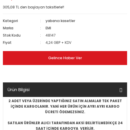
305,08 TL den başlayan taksitlerle!!
Kategori
yabancı kasetler
Marka
EMI
Stok Kodu
48147
Fiyat
4,24 GBP + KDV
Gelince Haber Ver
Ürün Bilgisi
2 ADET VEYA ÜZERİNDE YAPTIĞINIZ SATIN ALMALAR TEK PAKET
İÇİNDE KARGOLANIR. YANİ HER ÜRÜN İÇİN AYRI AYRI KARGO
ÜCRETİ ÖDEMEZSİNİZ.
SATILAN ÜRÜNLER ALICI TARAFINDAN AKSİ BELİRTİLMEDİKÇE 24
SAAT İÇİNDE KARGOYA VERİLİR.