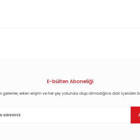
konularda yetersiz gördüğünüz noktaları öneri formunu kullanarak tarafım
E-bülten Aboneliği
i gelenler, erken erişim ve her şey yolunda olup olmadığına dair içeriden bi