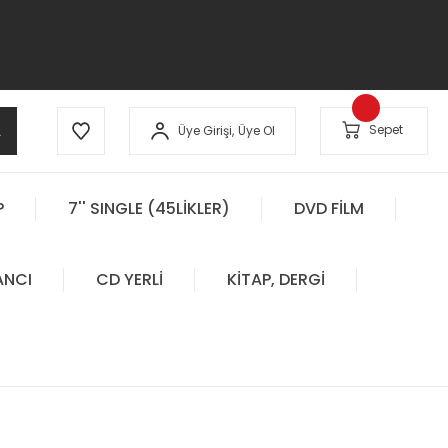
A
Sepet
Üye Girişi,
Üye Ol
P
7'' SINGLE (45LİKLER)
DVD FİLM
ANCI
CD YERLİ
KİTAP, DERGİ