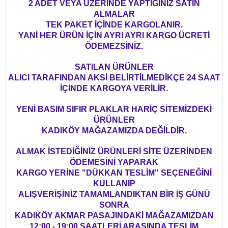
2 ADET VEYA ÜZERİNDE YAPTIĞINIZ SATIN
ALMALAR
TEK PAKET İÇİNDE KARGOLANIR.
YANİ HER ÜRÜN İÇİN AYRI AYRI KARGO ÜCRETİ
ÖDEMEZSİNİZ.
SATILAN ÜRÜNLER
ALICI TARAFINDAN AKSİ BELİRTİLMEDİKÇE 24 SAAT
İÇİNDE KARGOYA VERİLİR.
YENİ BASIM SIFIR PLAKLAR HARİÇ SİTEMİZDEKİ
ÜRÜNLER
KADIKÖY MAĞAZAMIZDA DEĞİLDİR.
ALMAK İSTEDİĞİNİZ ÜRÜNLERİ SİTE ÜZERİNDEN
ÖDEMESİNİ YAPARAK
KARGO YERİNE "DÜKKAN TESLİM" SEÇENEĞİNİ
KULLANIP
ALIŞVERİŞİNİZ TAMAMLANDIKTAN BİR İŞ GÜNÜ
SONRA
KADIKÖY AKMAR PASAJINDAKİ MAĞAZAMIZDAN
12:00 - 19:00 SAATLERİ ARASINDA TESLİM