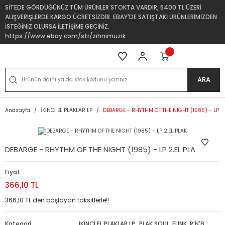
SİTEDE GÖRDÜĞÜNÜZ TÜM ÜRÜNLER STOKTA VARDIR, 5400 TL ÜZERİ
ALIŞVERİŞLERDE KARGO ÜCRETSİZDİR. EBAY'DE SATIŞTAKİ ÜRÜNLERİMİZDEN
İSTEĞİNİZ OLURSA İLETİŞİME GEÇİNİZ.
https://www.ebay.com/str/zihnimuzik
ARA
Anasayfa
İKİNCİ EL PLAKLAR LP
DEBARGE - RHYTHM OF THE NIGHT (1985) - LP 2.
DEBARGE - RHYTHM OF THE NIGHT (1985) - LP 2.EL PLAK
Fiyat
366,10 TL
366,10 TL den başlayan taksitlerle!!
Kategori
İKİNCİ EL PLAKLAR LP
,
PLAK SOUL, FUNK, R'N'B,