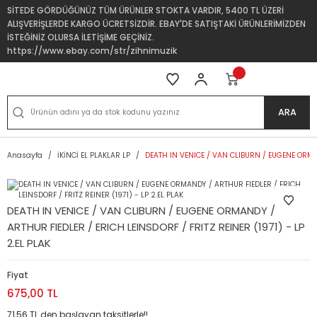
SİTEDE GÖRDÜĞÜNÜZ TÜM ÜRÜNLER STOKTA VARDIR, 5400 TL ÜZERİ
ALIŞVERİŞLERDE KARGO ÜCRETSİZDİR. EBAY'DE SATIŞTAKİ ÜRÜNLERİMİZDEN
İSTEĞİNİZ OLURSA İLETİŞİME GEÇİNİZ.
https://www.ebay.com/str/zihnimuzik
ARA
Anasayfa
İKİNCİ EL PLAKLAR LP
DEATH IN VENICE / VAN CLIBURN / EUGENE ORMAND
DEATH IN VENICE / VAN CLIBURN / EUGENE ORMANDY /
ARTHUR FIEDLER / ERICH LEINSDORF / FRITZ REINER (1971) - LP
2.EL PLAK
Fiyat
675,00 TL
71,56 TL den başlayan taksitlerle!!