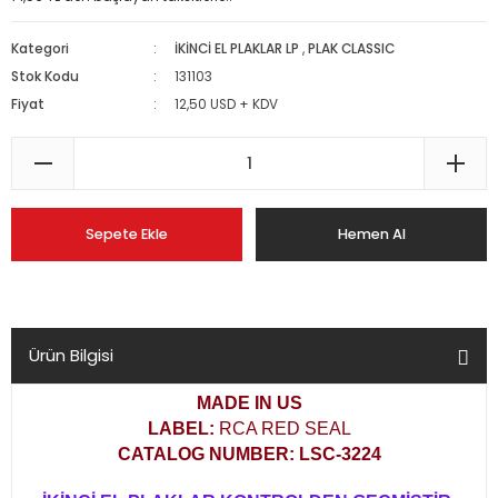
Kategori
İKİNCİ EL PLAKLAR LP
,
PLAK CLASSIC
Stok Kodu
131103
Fiyat
12,50 USD + KDV
Sepete Ekle
Hemen Al
Ürün Bilgisi
MADE IN US
LABEL:
RCA RED SEAL
CATALOG NUMBER: LSC-3224