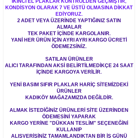
İKİNCİ EL PLAKLAR KONTROLDEN GEÇMİŞTİR,
KONDİSYON OLARAK 7 VE ÜSTÜ OLMASINA DİKKAT
EDİYORUZ.
2 ADET VEYA ÜZERİNDE YAPTIĞINIZ SATIN
ALMALAR
TEK PAKET İÇİNDE KARGOLANIR.
YANİ HER ÜRÜN İÇİN AYRI AYRI KARGO ÜCRETİ
ÖDEMEZSİNİZ.
SATILAN ÜRÜNLER
ALICI TARAFINDAN AKSİ BELİRTİLMEDİKÇE 24 SAAT
İÇİNDE KARGOYA VERİLİR.
YENİ BASIM SIFIR PLAKLAR HARİÇ SİTEMİZDEKİ
ÜRÜNLER
KADIKÖY MAĞAZAMIZDA DEĞİLDİR.
ALMAK İSTEDİĞİNİZ ÜRÜNLERİ SİTE ÜZERİNDEN
ÖDEMESİNİ YAPARAK
KARGO YERİNE "DÜKKAN TESLİM" SEÇENEĞİNİ
KULLANIP
ALIŞVERİŞİNİZ TAMAMLANDIKTAN BİR İŞ GÜNÜ