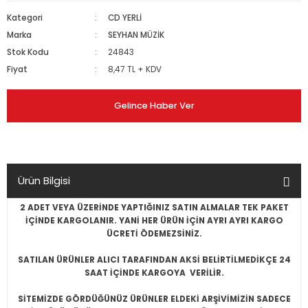
Kategori
CD YERLİ
Marka
SEYHAN MÜZİK
Stok Kodu
24843
Fiyat
8,47 TL + KDV
Gelince Haber Ver
Ürün Bilgisi
2 ADET VEYA ÜZERİNDE YAPTIĞINIZ SATIN ALMALAR TEK PAKET
İÇİNDE KARGOLANIR. YANİ HER ÜRÜN İÇİN AYRI AYRI KARGO
ÜCRETİ ÖDEMEZSİNİZ.
SATILAN ÜRÜNLER ALICI TARAFINDAN AKSİ BELİRTİLMEDİKÇE 24
SAAT İÇİNDE KARGOYA VERİLİR.
SİTEMİZDE GÖRDÜĞÜNÜZ ÜRÜNLER ELDEKİ ARŞİVİMİZİN SADECE