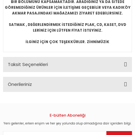
BİR BÖLÜMÜNÜ KAPSAMAKTADIR. ARADIĞINIZ YA DA SİTEDE
GÖREMEDİĞİNİZ ÜRÜNLER İÇİN İLETİŞİME GEÇEBİLİR VEYA KADIKÖY
AKMAR PASAJINDAKİ MAĞAZAMIZI ZİYARET EDEBİLİRSİNİZ.
SATMAK , DEĞERLENDİRMEK İSTEDİĞİNİZ PLAK, CD, KASET, DVD
LERİNİZ İÇİN LÜTFEN FİYAT İSTEYİNİZ.
İLGİNİZ İÇİN ÇOK TEŞEKKÜRLER. ZİHNİMÜZİK
Taksit Seçenekleri
Önerileriniz
Bu ürünün fiyat bilgisi, resim, ürün açıklamalarında ve diğer
konularda yetersiz gördüğünüz noktaları öneri formunu
kullanarak tarafımıza iletebilirsiniz.
Görüş ve önerileriniz için teşekkür ederiz.
E-bülten Aboneliği
Yeni gelenler, erken erişim ve her şey yolunda olup olmadığına dair içeriden bilgi.
Ürün resmi kalitesiz, bozuk veya görüntülenemiyor.