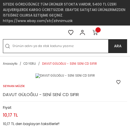
SİTEDE GÖRDÜĞÜNÜZ TÜM ÜRÜNLER STOKTA VARDIR, 5400 TL ÜZERİ
ALIŞVERİŞLERDE KARGO ÜCRETSİZDİR. EBAY'DE SATIŞTAKİ ÜRÜNLERİMİZDEN
İSTEĞİNİZ OLURSA İLETİŞİME GEÇİNİZ.
https://www.ebay.com/str/zihnimuzik
ARA
Anasayfa
CD YERLİ
DAVUT GÜLOĞLU - SENİ SENİ CD SIFIR
SEYHAN MÜZİK
DAVUT GÜLOĞLU - SENİ SENİ CD SIFIR
Fiyat
10,17 TL
10,17 TL den başlayan taksitlerle!!