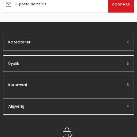
Ürün açıklamasında eksik bilgiler bulunuyor.
Abone Ol
Ürün bilgilerinde hatalar bulunuyor.
Ürün fiyatı diğer sitelerden daha pahalı.
Bu ürüne benzer farklı alternatifler olmalı.
Kategoriler
Üyelik
Gönder
Kurumsal
Alışveriş