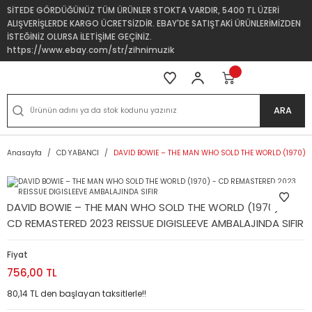
SİTEDE GÖRDÜĞÜNÜZ TÜM ÜRÜNLER STOKTA VARDIR, 5400 TL ÜZERİ
ALIŞVERİŞLERDE KARGO ÜCRETSİZDİR. EBAY'DE SATIŞTAKİ ÜRÜNLERİMİZDEN
İSTEĞİNİZ OLURSA İLETİŞİME GEÇİNİZ.
https://www.ebay.com/str/zihnimuzik
ARA
Anasayfa
CD YABANCI
DAVID BOWIE – THE MAN WHO SOLD THE WORLD (1970) -
DAVID BOWIE – THE MAN WHO SOLD THE WORLD (1970) -
CD REMASTERED 2023 REISSUE DIGISLEEVE AMBALAJINDA SIFIR
Fiyat
756,00 TL
80,14 TL den başlayan taksitlerle!!