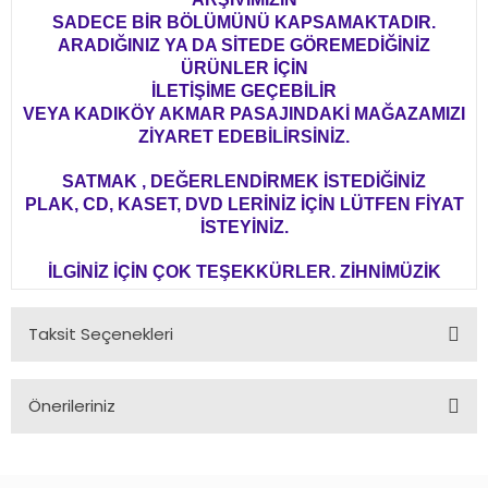
SADECE BİR BÖLÜMÜNÜ KAPSAMAKTADIR.
ARADIĞINIZ YA DA SİTEDE GÖREMEDİĞİNİZ
ÜRÜNLER İÇİN
İLETİŞİME GEÇEBİLİR
VEYA KADIKÖY AKMAR PASAJINDAKİ MAĞAZAMIZI
ZİYARET EDEBİLİRSİNİZ.
SATMAK , DEĞERLENDİRMEK İSTEDİĞİNİZ
PLAK, CD, KASET, DVD LERİNİZ İÇİN LÜTFEN FİYAT
İSTEYİNİZ.
İLGİNİZ İÇİN ÇOK TEŞEKKÜRLER. ZİHNİMÜZİK
Taksit Seçenekleri
Önerileriniz
Bu ürünün fiyat bilgisi, resim, ürün açıklamalarında ve diğer
konularda yetersiz gördüğünüz noktaları öneri formunu