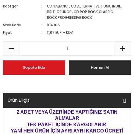
Kategori
CD YABANCI
,
CD ALTERNATIVE, PUNK, INDIE,
BRIT, GRUNGE
,
CD POP ROCK,CLASSIC
ROCK,PROGRESSIVE ROCK
Stok Kodu
104385
Fiyat
11,67 EUR + KDV
Sepete Ekle
Hemen Al
Ürün Bilgisi
2 ADET VEYA ÜZERİNDE YAPTIĞINIZ SATIN
ALMALAR
TEK PAKET İÇİNDE KARGOLANIR.
YANİ HER ÜRÜN İÇİN AYRI AYRI KARGO ÜCRETİ