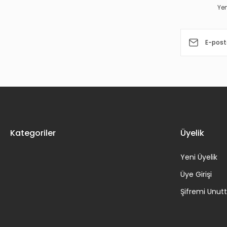
Yen
Ürün fiyatı diğer sitelerden daha pahalı.
Bu ürüne benzer farklı alternatifler olmalı.
Kategoriler
Üyelik
Yeni Üyelik
Üye Girişi
Şifremi Unu