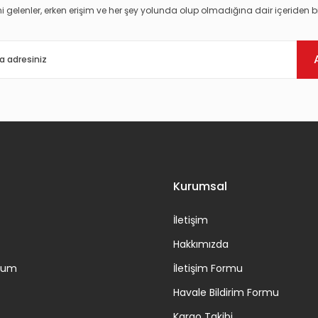
i gelenler, erken erişim ve her şey yolunda olup olmadığına dair içeriden bi
Gönder
Kurumsal
İletişim
Hakkımızda
ttum
İletişim Formu
Havale Bildirim Formu
Kargo Takibi