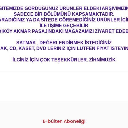
SİTEMİZDE GÖRDÜĞÜNÜZ ÜRÜNLER ELDEKİ ARŞİVİMİZİ
SADECE BİR BÖLÜMÜNÜ KAPSAMAKTADIR.
ARADIĞINIZ YA DA SİTEDE GÖREMEDİĞİNİZ ÜRÜNLER İÇİ
İLETİŞİME GEÇEBİLİR
IKÖY AKMAR PASAJINDAKİ MAĞAZAMIZI ZİYARET EDEBİ
SATMAK , DEĞERLENDİRMEK İSTEDİĞİNİZ
AK, CD, KASET, DVD LERİNİZ İÇİN LÜTFEN FİYAT İSTEYİN
İLGİNİZ İÇİN ÇOK TEŞEKKÜRLER. ZİHNİMÜZİK
konularda yetersiz gördüğünüz noktaları öneri formunu kullanarak tarafım
E-bülten Aboneliği