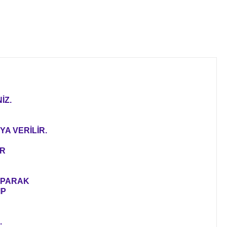
İZ.
YA VERİLİR.
ER
YAPARAK
IP
.