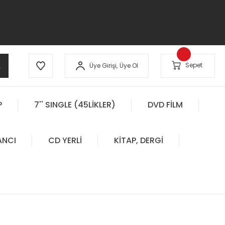
A
Sepet
Üye Girişi,
Üye Ol
P
7'' SINGLE (45LİKLER)
DVD FİLM
ANCI
CD YERLİ
KİTAP, DERGİ