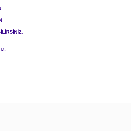
N
N
LİRSİNİZ.
İZ.
ıza iletebilirsiniz.