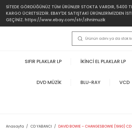
SİTEDE GÖRDÜĞÜNÜZ TÜM ÜRÜNLER STOKTA VARDIR, 5400 TL 
KARGO ÜCRETSİZDİR. EBAY'DE SATIŞTAKİ ÜRÜNLERİMİZDEN İSTE
GEÇİNİZ. https://www.ebay.com/str/zihnimuzik
SIFIR PLAKLAR LP
İKİNCİ EL PLAKLAR LP
DVD MÜZİK
BLU-RAY
VCD
Anasayfa
CD YABANCI
DAVID BOWIE – CHANGESBOWIE (1990) CD 