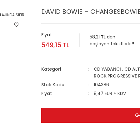
DAVID BOWIE – CHANGESBOWIE 
Fiyat
58,21 TL den
549,15 TL
başlayan taksitlerle!!
Kategori
CD YABANCI
,
CD ALT
ROCK,PROGRESSIVE 
Stok Kodu
104386
Fiyat
8,47 EUR + KDV
G