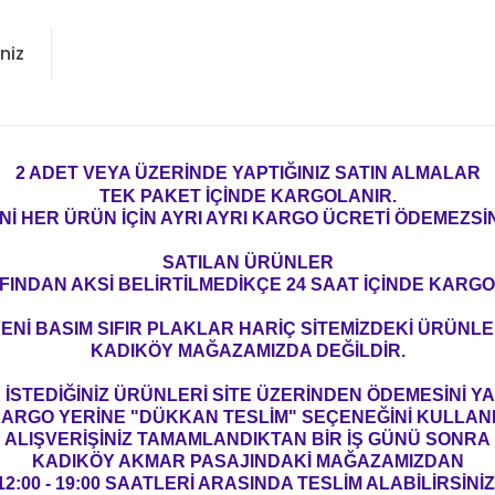
niz
2 ADET VEYA ÜZERİNDE YAPTIĞINIZ SATIN ALMALAR
TEK PAKET İÇİNDE KARGOLANIR.
Nİ HER ÜRÜN İÇİN AYRI AYRI KARGO ÜCRETİ ÖDEMEZSİN
SATILAN ÜRÜNLER
FINDAN AKSİ BELİRTİLMEDİKÇE 24 SAAT İÇİNDE KARGO
ENİ BASIM SIFIR PLAKLAR HARİÇ SİTEMİZDEKİ ÜRÜNL
KADIKÖY MAĞAZAMIZDA DEĞİLDİR.
İSTEDİĞİNİZ ÜRÜNLERİ SİTE ÜZERİNDEN ÖDEMESİNİ 
ARGO YERİNE "DÜKKAN TESLİM" SEÇENEĞİNİ KULLAN
ALIŞVERİŞİNİZ TAMAMLANDIKTAN BİR İŞ GÜNÜ SONRA
KADIKÖY AKMAR PASAJINDAKİ MAĞAZAMIZDAN
12:00 - 19:00 SAATLERİ ARASINDA TESLİM ALABİLİRSİNİZ