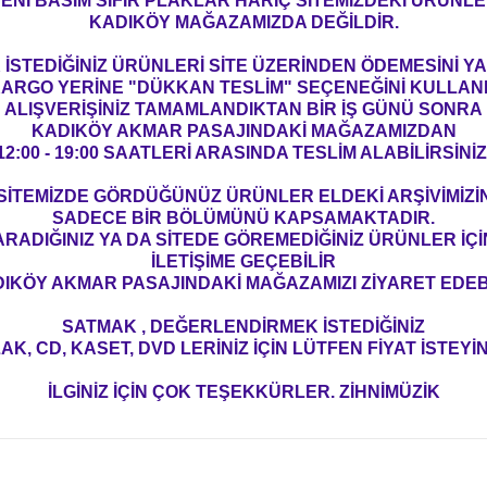
ENİ BASIM SIFIR PLAKLAR HARİÇ SİTEMİZDEKİ ÜRÜNL
KADIKÖY MAĞAZAMIZDA DEĞİLDİR.
İSTEDİĞİNİZ ÜRÜNLERİ SİTE ÜZERİNDEN ÖDEMESİNİ 
ARGO YERİNE "DÜKKAN TESLİM" SEÇENEĞİNİ KULLAN
ALIŞVERİŞİNİZ TAMAMLANDIKTAN BİR İŞ GÜNÜ SONRA
KADIKÖY AKMAR PASAJINDAKİ MAĞAZAMIZDAN
12:00 - 19:00 SAATLERİ ARASINDA TESLİM ALABİLİRSİNİZ
SİTEMİZDE GÖRDÜĞÜNÜZ ÜRÜNLER ELDEKİ ARŞİVİMİZİ
SADECE BİR BÖLÜMÜNÜ KAPSAMAKTADIR.
ARADIĞINIZ YA DA SİTEDE GÖREMEDİĞİNİZ ÜRÜNLER İÇİ
İLETİŞİME GEÇEBİLİR
IKÖY AKMAR PASAJINDAKİ MAĞAZAMIZI ZİYARET EDEBİ
SATMAK , DEĞERLENDİRMEK İSTEDİĞİNİZ
AK, CD, KASET, DVD LERİNİZ İÇİN LÜTFEN FİYAT İSTEYİN
İLGİNİZ İÇİN ÇOK TEŞEKKÜRLER. ZİHNİMÜZİK
konularda yetersiz gördüğünüz noktaları öneri formunu kullanarak tarafım