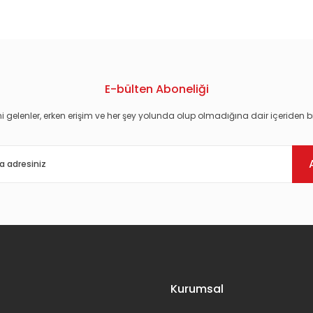
E-bülten Aboneliği
i gelenler, erken erişim ve her şey yolunda olup olmadığına dair içeriden bi
Gönder
Kurumsal