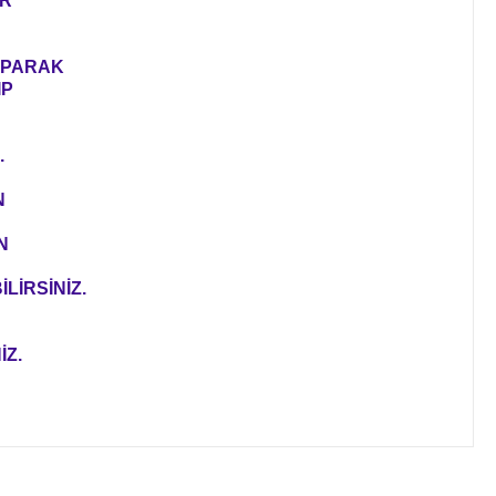
ER
YAPARAK
IP
.
N
N
LİRSİNİZ.
İZ.
ıza iletebilirsiniz.