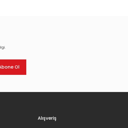
lgi.
Abone Ol
Alışveriş