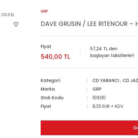
GRP
DAVE GRUSIN / LEE RITENOUR – 
Fiyat
57,24 TL den
540,00 TL
başlayan taksitlerle!!
Kategori
CD YABANCI
,
CD JA
Marka
GRP
Stok Kodu
109310
Fiyat
8,33 EUR + KDV
G