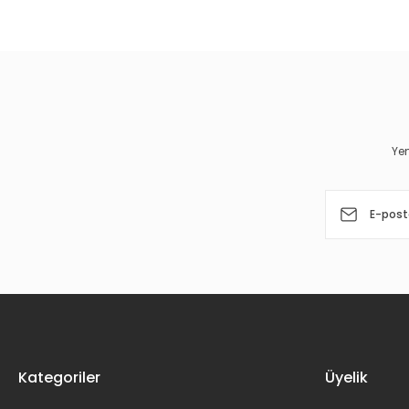
Görüş ve önerileriniz için teşekkür ederiz.
Ürün resmi kalitesiz, bozuk veya görüntülenemiyor.
Ürün açıklamasında eksik bilgiler bulunuyor.
Ürün bilgilerinde hatalar bulunuyor.
Yen
Ürün fiyatı diğer sitelerden daha pahalı.
Bu ürüne benzer farklı alternatifler olmalı.
Kategoriler
Üyelik