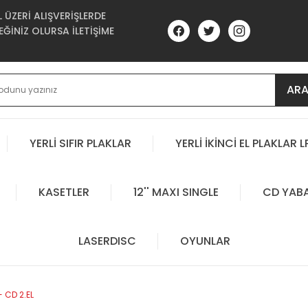
ÜZERİ ALIŞVERİŞLERDE
ĞİNİZ OLURSA İLETİŞİME
AR
YERLİ SIFIR PLAKLAR
YERLİ İKİNCİ EL PLAKLAR L
KASETLER
12'' MAXI SINGLE
CD YAB
LASERDISC
OYUNLAR
 CD 2.EL