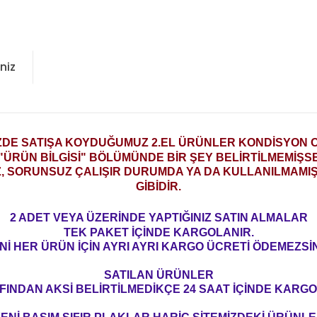
niz
ZDE SATIŞA KOYDUĞUMUZ 2.EL ÜRÜNLER KONDİSYON
"ÜRÜN BİLGİSİ" BÖLÜMÜNDE BİR ŞEY BELİRTİLMEMİŞS
Z, SORUNSUZ ÇALIŞIR DURUMDA YA DA KULLANILMAMIŞ 
GİBİDİR.
2 ADET VEYA ÜZERİNDE YAPTIĞINIZ SATIN ALMALAR
TEK PAKET İÇİNDE KARGOLANIR.
Nİ HER ÜRÜN İÇİN AYRI AYRI KARGO ÜCRETİ ÖDEMEZSİN
SATILAN ÜRÜNLER
FINDAN AKSİ BELİRTİLMEDİKÇE 24 SAAT İÇİNDE KARGO