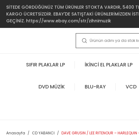
SİTEDE GÖRDÜĞÜNÜZ TÜM ÜRÜNLER STOKTA VARDIR, 5400 TL 
KARGO ÜCRETSİZDİR. EBAY'DE SATIŞTAKİ ÜRÜNLERİMİZDEN İSTE
GEÇİNİZ. https://www.ebay.com/str/zihnimuzik
SIFIR PLAKLAR LP
İKİNCİ EL PLAKLAR LP
DVD MÜZİK
BLU-RAY
VCD
Anasayfa
CD YABANCI
DAVE GRUSIN / LEE RITENOUR – HARLEQUIN -