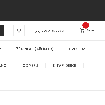
A
Sepet
Üye Girişi,
Üye Ol
P
7'' SINGLE (45LİKLER)
DVD FİLM
ANCI
CD YERLİ
KİTAP, DERGİ