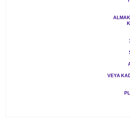
Y
ALMAK 
K
VEYA KAD
PL
Bu ürünün fiyat bilgisi, resim, ürün açıklamalarında ve diğer 