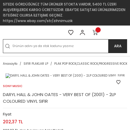
SİTEDE GÖRDÜĞÜNÜZ TÜM ÜRÜNLER STOKTA VARDIR, 5400 TL ÜZERİ
ALIŞVERİŞLERDE KARGO ÜCRETSİZDİR. EBAY'DE SATIŞTAKİ ÜRÜNLERİMİZDEN
İSTEĞİNİZ OLURSA İLETİŞİME GEÇİNİZ.
https://www.ebay.com/str/zihnimuzik
ARA
Anasayfa
SIFIR PLAKLAR LP
PLAK POP ROCK,CLASSIC ROCK,PROGRESSIVE ROCK
SONY MUSIC
DARYL HALL & JOHN OATES - VERY BEST OF (2001) - 2LP
COLOURED VINYL SIFIR
Fiyat
202,37 TL