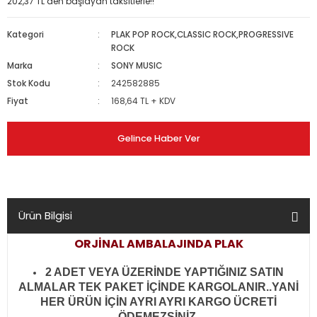
202,37 TL den başlayan taksitlerle!!
Kategori
PLAK POP ROCK,CLASSIC ROCK,PROGRESSIVE
ROCK
Marka
SONY MUSIC
Stok Kodu
242582885
Fiyat
168,64 TL + KDV
Gelince Haber Ver
Ürün Bilgisi
ORJİNAL AMBALAJINDA PLAK
2 ADET VEYA ÜZERİNDE YAPTIĞINIZ SATIN
ALMALAR TEK PAKET İÇİNDE KARGOLANIR..YANİ
HER ÜRÜN İÇİN AYRI AYRI KARGO ÜCRETİ
ÖDEMEZSİNİZ.