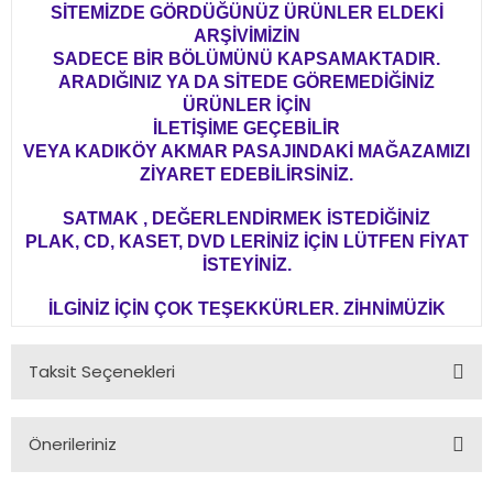
SİTEMİZDE GÖRDÜĞÜNÜZ ÜRÜNLER ELDEKİ
ARŞİVİMİZİN
SADECE BİR BÖLÜMÜNÜ KAPSAMAKTADIR.
ARADIĞINIZ YA DA SİTEDE GÖREMEDİĞİNİZ
ÜRÜNLER İÇİN
İLETİŞİME GEÇEBİLİR
VEYA KADIKÖY AKMAR PASAJINDAKİ MAĞAZAMIZI
ZİYARET EDEBİLİRSİNİZ.
SATMAK , DEĞERLENDİRMEK İSTEDİĞİNİZ
PLAK, CD, KASET, DVD LERİNİZ İÇİN LÜTFEN FİYAT
İSTEYİNİZ.
İLGİNİZ İÇİN ÇOK TEŞEKKÜRLER. ZİHNİMÜZİK
Taksit Seçenekleri
Önerileriniz
Bu ürünün fiyat bilgisi, resim, ürün açıklamalarında ve diğer