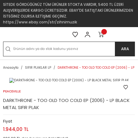
SİTEDE GÖRDÜĞÜNÜZ TÜM ÜRÜNLER STOKTA VARDIR, 5400 TL ÜZERİ
ALIŞVERİŞLERDE KARGO ÜCRETSİZDİR. EBAY'DE SATIŞTAKİ ÜRÜNLERİMİZDEN
İSTEĞİNİZ OLURSA İLETİŞİME GEÇİNİZ.
https://www.ebay.com/str/zihnimuzik
ARA
Anasayfa
SIFIR PLAKLAR LP
DARKTHRONE - TOO OLD TOO COLD EP (2006) - LP BL
PEACEVILLE
DARKTHRONE - TOO OLD TOO COLD EP (2006) - LP BLACK
METAL SIFIR PLAK
Fiyat
1.944,00 TL