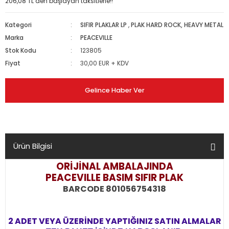
206,08 TL den başlayan taksitlerle!!
Kategori
SIFIR PLAKLAR LP
,
PLAK HARD ROCK, HEAVY METAL
Marka
PEACEVILLE
Stok Kodu
123805
Fiyat
30,00 EUR + KDV
Gelince Haber Ver
Ürün Bilgisi
ORİJİNAL AMBALAJINDA
PEACEVILLE BASIM
SIFIR PLAK
BARCODE 801056754318
2 ADET VEYA ÜZERİNDE YAPTIĞINIZ SATIN ALMALAR