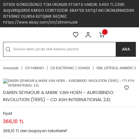
SİTEDE GÖRDÜĞÜNÜZ TÜM ÜRÜNLER STOKTA VARDIR, 5400 TL ÜZERİ
ALIŞVERİŞLERDE KARGO ÜCRETSİZDİR. EBAY'DE SATIŞTAKİ ÜRÜNLERİMİZDEN
İSTEĞİNİZ OLURSA İLETİŞİME GEÇİNİZ.
https://www.ebay.com/str/zihnimuzik
ARA
Anasayfa
CD YABANCI
CD ELECTRONIC / LOUNGE
IDM, LEFTFIELD, AMBIENT, E
DAREN SEYMOUR & MARK VAN HOEN - AUROBINDO:
INVOLUTION (1995) - CD ASH INTERNATIONAL 2.EL
Fiyat
366,10 TL
366,10 TL den başlayan taksitlerle!!