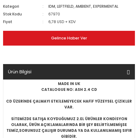
Kategori
IDM, LEFTFIELD, AMBIENT, EXPERIMENTAL
Stok Kodu
67970
Fiyat
6,78 USD + KDV
Gelince Haber Ver
Ürün Bilgisi
MADE IN UK
CATALOGUE NO: ASH 2.4 CD
CD ÜZERİNDE ÇALMAYI ETKİLEMEYECEK HAFİF YÜZEYSEL ÇİZİKLER
VAR.
SİTEMİZDE SATIŞA KOYDUĞUMUZ 2.EL ÜRÜNLER KONDİSYON
OLARAK, ÜRÜN AÇIKLAMALARINDA BİR ŞEY BELİRTİLMEMİŞSE
TEMİZ,SORUNSUZ ÇALIŞIR DURUMDA YA DA KULLANILMAMIŞ SIFIR
GİBİDİR.