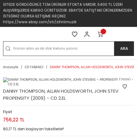
SİTEDE GÖRDÜĞÜNÜZ TÜM ÜRÜNLER STOKTA VARDIR, 5400 TL ÜZERİ
ALIŞVERİŞLERDE KARGO ÜCRETSİZDİR. EBAY'DE SATIŞTAKİ ÜRÜNLERİMİZDEN
İSTEĞİNİZ OLURSA İLETİŞİME GEÇİNİZ.
https://www.ebay.com/str/zihnimuzik
ARA
Anasayfa
CD YABANCI
DANNY THOMPSON, ALLAN HOLDSWORTH, JOHN STEVENS –
DANNY THOMPSON, ALLAN HOLDSWORTH, JOHN STEVENS –
PROPENSITY (2009) - CD 2.EL
Fiyat
756,22 TL
80,17 TL den başlayan taksitlerle!!