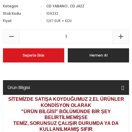
Kategori
CD YABANCI
,
CD JAZZ
Stok Kodu
109232
Fiyat
11,67 EUR + KDV
Sepete Ekle
Hemen Al
Ürün Bilgisi
SİTEMİZDE SATIŞA KOYDUĞUMUZ 2.EL ÜRÜNLER
KONDİSYON OLARAK
"ÜRÜN BİLGİSİ" BÖLÜMÜNDE BİR ŞEY
BELİRTİLMEMİŞSE
TEMİZ, SORUNSUZ ÇALIŞIR DURUMDA YA DA
KULLANILMAMIŞ SIFIR