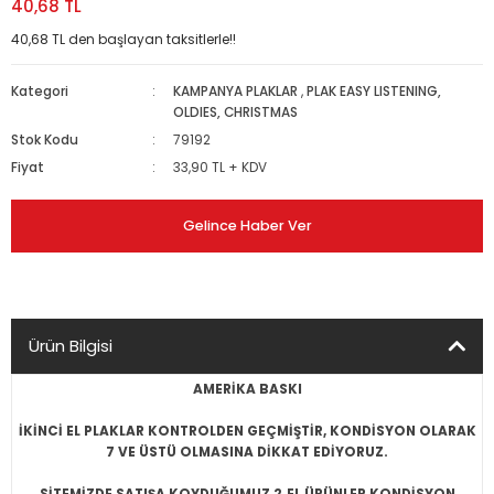
40,68 TL
40,68 TL den başlayan taksitlerle!!
Kategori
KAMPANYA PLAKLAR
,
PLAK EASY LISTENING,
OLDIES, CHRISTMAS
Stok Kodu
79192
Fiyat
33,90 TL + KDV
Gelince Haber Ver
Ürün Bilgisi
AMERİKA BASKI
İKİNCİ EL PLAKLAR KONTROLDEN GEÇMİŞTİR, KONDİSYON OLARAK
7 VE ÜSTÜ OLMASINA DİKKAT EDİYORUZ.
SİTEMİZDE SATIŞA KOYDUĞUMUZ 2.EL ÜRÜNLER KONDİSYON