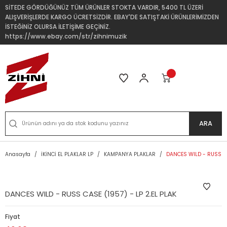
SİTEDE GÖRDÜĞÜNÜZ TÜM ÜRÜNLER STOKTA VARDIR, 5400 TL ÜZERİ
ALIŞVERİŞLERDE KARGO ÜCRETSİZDİR. EBAY'DE SATIŞTAKİ ÜRÜNLERİMİZDEN
İSTEĞİNİZ OLURSA İLETİŞİME GEÇİNİZ.
https://www.ebay.com/str/zihnimuzik
ARA
Anasayfa
İKİNCİ EL PLAKLAR LP
KAMPANYA PLAKLAR
DANCES WILD - RUSS CA
DANCES WILD - RUSS CASE (1957) - LP 2.EL PLAK
Fiyat