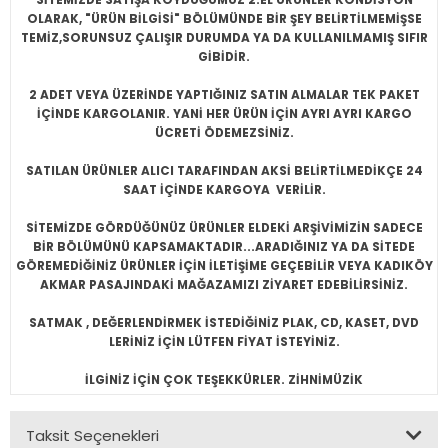
OLARAK, "ÜRÜN BİLGİSİ" BÖLÜMÜNDE BİR ŞEY BELİRTİLMEMİŞSE
TEMİZ,SORUNSUZ ÇALIŞIR DURUMDA YA DA KULLANILMAMIŞ SIFIR
GİBİDİR.
2 ADET VEYA ÜZERİNDE YAPTIĞINIZ SATIN ALMALAR TEK PAKET
İÇİNDE KARGOLANIR. YANİ HER ÜRÜN İÇİN AYRI AYRI KARGO
ÜCRETİ ÖDEMEZSİNİZ.
SATILAN ÜRÜNLER ALICI TARAFINDAN AKSİ BELİRTİLMEDİKÇE 24
SAAT İÇİNDE KARGOYA VERİLİR.
SİTEMİZDE GÖRDÜĞÜNÜZ ÜRÜNLER ELDEKİ ARŞİVİMİZİN SADECE
BİR BÖLÜMÜNÜ KAPSAMAKTADIR...ARADIĞINIZ YA DA SİTEDE
GÖREMEDİĞİNİZ ÜRÜNLER İÇİN İLETİŞİME GEÇEBİLİR VEYA KADIKÖY
AKMAR PASAJINDAKİ MAĞAZAMIZI ZİYARET EDEBİLİRSİNİZ.
SATMAK , DEĞERLENDİRMEK İSTEDİĞİNİZ PLAK, CD, KASET, DVD
LERİNİZ İÇİN LÜTFEN FİYAT İSTEYİNİZ.
İLGİNİZ İÇİN ÇOK TEŞEKKÜRLER. ZİHNİMÜZİK
Taksit Seçenekleri