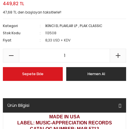
449,82 TL
47,68 TL den başlayan taksitlerle!!
Kategori
İKİNCİ EL PLAKLAR LP
,
PLAK CLASSIC
Stok Kodu
113508
Fiyat
8,33 USD + KDV
Sepete Ekle
Hemen Al
Ürün Bilgisi
MADE IN USA
LABEL: MUSIC-APPRECIATION RECORDS
CATALOG NUMBER: MAR 5713