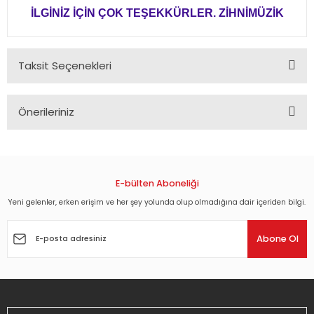
İLGİNİZ İÇİN ÇOK TEŞEKKÜRLER. ZİHNİMÜZİK
Taksit Seçenekleri
Önerileriniz
Bu ürünün fiyat bilgisi, resim, ürün açıklamalarında ve diğer
konularda yetersiz gördüğünüz noktaları öneri formunu
kullanarak tarafımıza iletebilirsiniz.
Görüş ve önerileriniz için teşekkür ederiz.
E-bülten Aboneliği
Yeni gelenler, erken erişim ve her şey yolunda olup olmadığına dair içeriden bilgi.
Ürün resmi kalitesiz, bozuk veya görüntülenemiyor.
Ürün açıklamasında eksik bilgiler bulunuyor.
Abone Ol
Ürün bilgilerinde hatalar bulunuyor.
Ürün fiyatı diğer sitelerden daha pahalı.
Bu ürüne benzer farklı alternatifler olmalı.