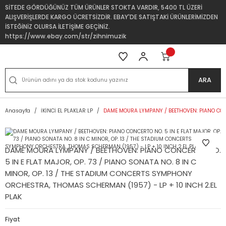
SİTEDE GÖRDÜĞÜNÜZ TÜM ÜRÜNLER STOKTA VARDIR, 5400 TL ÜZERİ
ALIŞVERİŞLERDE KARGO ÜCRETSİZDİR. EBAY'DE SATIŞTAKİ ÜRÜNLERİMİZDEN
İSTEĞİNİZ OLURSA İLETİŞİME GEÇİNİZ.
https://www.ebay.com/str/zihnimuzik
ARA
Anasayfa
İKİNCİ EL PLAKLAR LP
DAME MOURA LYMPANY / BEETHOVEN: PIANO CONCE
DAME MOURA LYMPANY / BEETHOVEN: PIANO CONCERTO NO.
5 IN E FLAT MAJOR, OP. 73 / PIANO SONATA NO. 8 IN C
MINOR, OP. 13 / THE STADIUM CONCERTS SYMPHONY
ORCHESTRA, THOMAS SCHERMAN (1957) - LP + 10 INCH 2.EL
PLAK
Fiyat