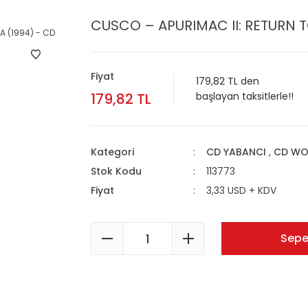
CUSCO – APURIMAC II: RETURN T
Fiyat
179,82 TL den
179,82 TL
başlayan taksitlerle!!
Kategori
CD YABANCI
,
CD WO
Stok Kodu
113773
Fiyat
3,33 USD + KDV
Sepe