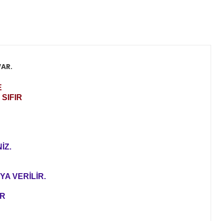
VAR.
E
SIFIR
İZ.
YA VERİLİR.
ER