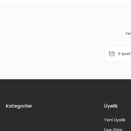
Ürün resmi kalitesiz, bozuk veya görüntülenemiyor.
Ürün açıklamasında eksik bilgiler bulunuyor.
Ürün bilgilerinde hatalar bulunuyor.
Yen
Ürün fiyatı diğer sitelerden daha pahalı.
Bu ürüne benzer farklı alternatifler olmalı.
Kategoriler
Üyelik
Yeni Üyelik
Üye Girişi