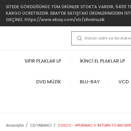
SİTEDE GÖRDÜĞÜNÜZ TÜM ÜRÜNLER STOKTA VARDIR, 5400 TL 
KARGO ÜCRETSİZDİR. EBAY'DE SATIŞTAKİ ÜRÜNLERİMİZDEN İSTE
GEÇİNİZ. https://www.ebay.com/str/zihnimuzik
SIFIR PLAKLAR LP
İKİNCİ EL PLAKLAR LP
DVD MÜZİK
BLU-RAY
VCD
Anasayfa
CD YABANCI
CUSCO – APURIMAC II: RETURN TO ANCIENT