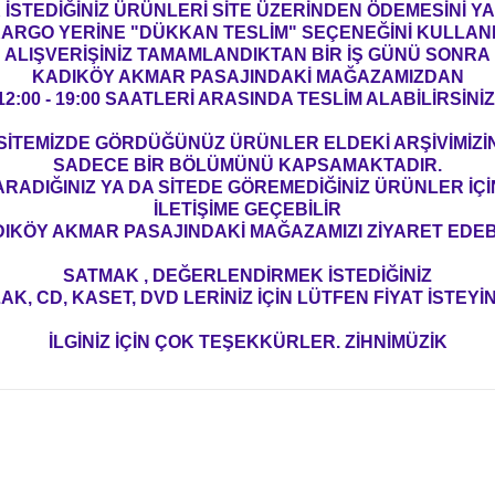
İSTEDİĞİNİZ ÜRÜNLERİ SİTE ÜZERİNDEN ÖDEMESİNİ 
ARGO YERİNE "DÜKKAN TESLİM" SEÇENEĞİNİ KULLAN
ALIŞVERİŞİNİZ TAMAMLANDIKTAN BİR İŞ GÜNÜ SONRA
KADIKÖY AKMAR PASAJINDAKİ MAĞAZAMIZDAN
12:00 - 19:00 SAATLERİ ARASINDA TESLİM ALABİLİRSİNİZ
SİTEMİZDE GÖRDÜĞÜNÜZ ÜRÜNLER ELDEKİ ARŞİVİMİZİ
SADECE BİR BÖLÜMÜNÜ KAPSAMAKTADIR.
ARADIĞINIZ YA DA SİTEDE GÖREMEDİĞİNİZ ÜRÜNLER İÇİ
İLETİŞİME GEÇEBİLİR
IKÖY AKMAR PASAJINDAKİ MAĞAZAMIZI ZİYARET EDEBİ
SATMAK , DEĞERLENDİRMEK İSTEDİĞİNİZ
AK, CD, KASET, DVD LERİNİZ İÇİN LÜTFEN FİYAT İSTEYİN
İLGİNİZ İÇİN ÇOK TEŞEKKÜRLER. ZİHNİMÜZİK
konularda yetersiz gördüğünüz noktaları öneri formunu kullanarak tarafım