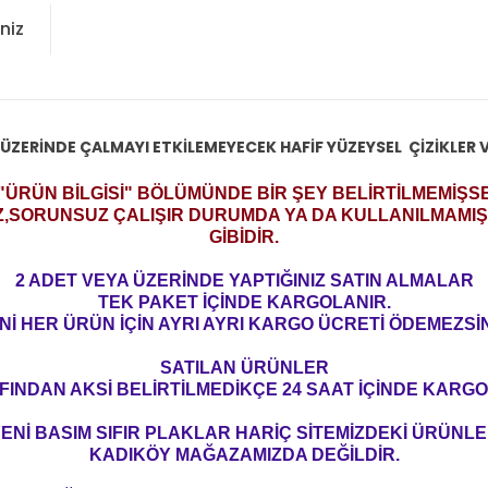
niz
ÜZERİNDE ÇALMAYI ETKİLEMEYECEK HAFİF YÜZEYSEL ÇİZİKLER 
"ÜRÜN BİLGİSİ" BÖLÜMÜNDE BİR ŞEY BELİRTİLMEMİŞS
Z,SORUNSUZ ÇALIŞIR DURUMDA YA DA KULLANILMAMIŞ 
GİBİDİR.
2 ADET VEYA ÜZERİNDE YAPTIĞINIZ SATIN ALMALAR
TEK PAKET İÇİNDE KARGOLANIR.
Nİ HER ÜRÜN İÇİN AYRI AYRI KARGO ÜCRETİ ÖDEMEZSİN
SATILAN ÜRÜNLER
FINDAN AKSİ BELİRTİLMEDİKÇE 24 SAAT İÇİNDE KARGO
ENİ BASIM SIFIR PLAKLAR HARİÇ SİTEMİZDEKİ ÜRÜNL
KADIKÖY MAĞAZAMIZDA DEĞİLDİR.