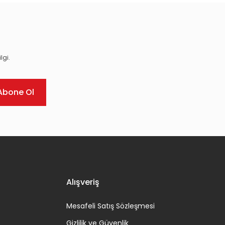
lgi.
Abone Ol
Alışveriş
Mesafeli Satış Sözleşmesi
Gizlilik ve Güvenlik