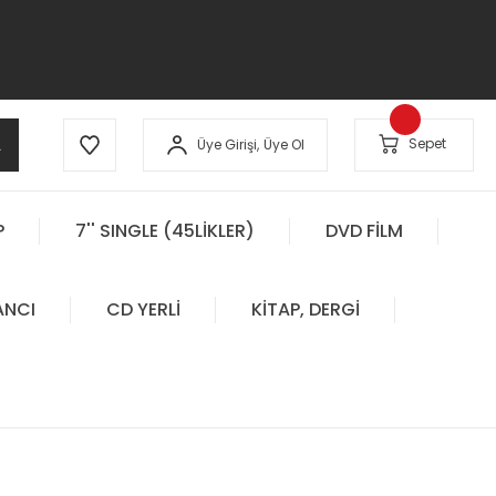
A
Sepet
Üye Girişi,
Üye Ol
P
7'' SINGLE (45LİKLER)
DVD FİLM
ANCI
CD YERLİ
KİTAP, DERGİ