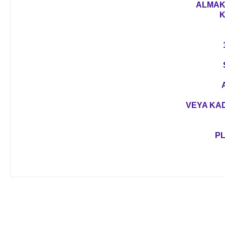
ALMAK 
K
VEYA KAD
PL
Bu ürünün fiyat bilgisi, resim, ürün açıklamalarında ve diğer 
Görüş ve önerileriniz için teşekkür ederiz.