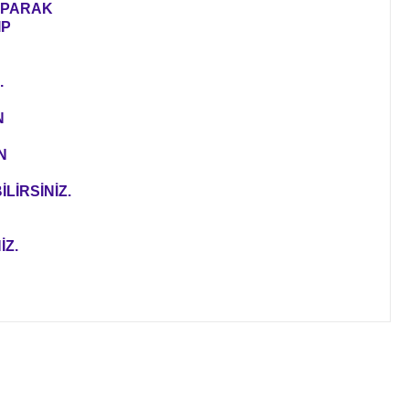
YAPARAK
IP
.
N
N
LİRSİNİZ.
İZ.
ıza iletebilirsiniz.