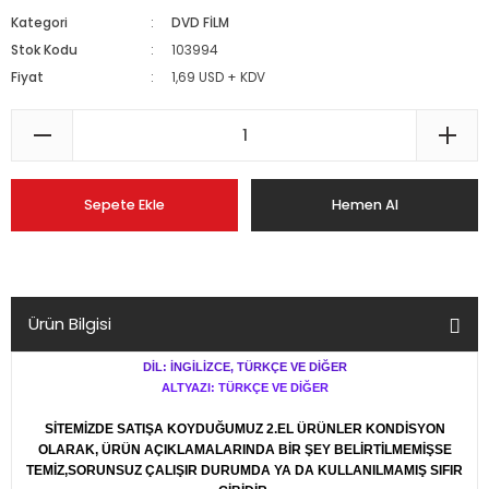
Kategori
DVD FİLM
Stok Kodu
103994
Fiyat
1,69 USD + KDV
Sepete Ekle
Hemen Al
Ürün Bilgisi
DİL: İNGİLİZCE, TÜRKÇE VE DİĞER
ALTYAZI: TÜRKÇE VE DİĞER
SİTEMİZDE SATIŞA KOYDUĞUMUZ 2.EL ÜRÜNLER KONDİSYON
OLARAK, ÜRÜN AÇIKLAMALARINDA BİR ŞEY BELİRTİLMEMİŞSE
TEMİZ,SORUNSUZ ÇALIŞIR DURUMDA YA DA KULLANILMAMIŞ SIFIR