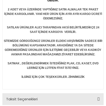
GİBİDİR.
2 ADET VEYA ÜZERİNDE YAPTIĞINIZ SATIN ALMALAR TEK PAKET
İÇİNDE KARGOLANIR. YANİ HER ÜRÜN İÇİN AYRI AYRI KARGO ÜCRETİ
ÖDEMEZSİNİZ.
SATILAN ÜRÜNLER ALICI TARAFINDAN AKSİ BELİRTİLMEDİKÇE 24
SAAT İÇİNDE KARGOYA VERİLİR.
SİTEMİZDE GÖRDÜĞÜNÜZ ÜRÜNLER ELDEKİ ARŞİVİMİZİN SADECE BİR
BÖLÜMÜNÜ KAPSAMAKTADIR. ARADIĞINIZ YA DA SİTEDE
GÖREMEDİĞİNİZ ÜRÜNLER İÇİN İLETİŞİME GEÇEBİLİR VEYA KADIKÖY
AKMAR PASAJINDAKİ MAĞAZAMIZI ZİYARET EDEBİLİRSİNİZ.
SATMAK , DEĞERLENDİRMEK İSTEDİĞİNİZ PLAK, CD, KASET, DVD
LERİNİZ İÇİN LÜTFEN FİYAT İSTEYİNİZ.
İLGİNİZ İÇİN ÇOK TEŞEKKÜRLER. ZİHNİMÜZİK
Taksit Seçenekleri