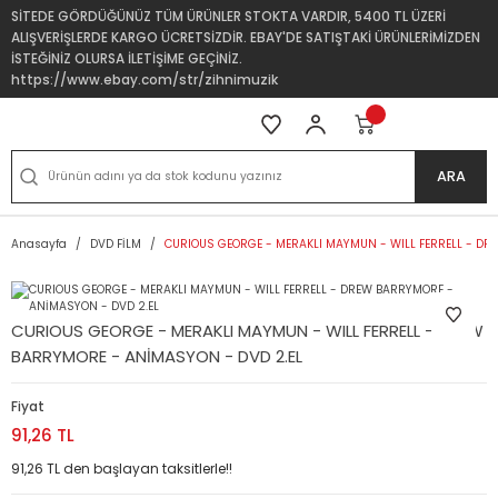
SİTEDE GÖRDÜĞÜNÜZ TÜM ÜRÜNLER STOKTA VARDIR, 5400 TL ÜZERİ
ALIŞVERİŞLERDE KARGO ÜCRETSİZDİR. EBAY'DE SATIŞTAKİ ÜRÜNLERİMİZDEN
İSTEĞİNİZ OLURSA İLETİŞİME GEÇİNİZ.
https://www.ebay.com/str/zihnimuzik
ARA
Anasayfa
DVD FİLM
CURIOUS GEORGE - MERAKLI MAYMUN - WILL FERRELL - DR
CURIOUS GEORGE - MERAKLI MAYMUN - WILL FERRELL - DREW
BARRYMORE - ANİMASYON - DVD 2.EL
Fiyat
91,26 TL
91,26 TL den başlayan taksitlerle!!