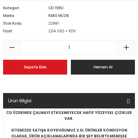
Kategori
CD YERLİ
Marka
RAKS MÜZİK
Stok Kodu
22981
Fiyat
2,54 USD + KDV
Sepete Ekle
Hemen Al
Ürün Bilgisi
CD ÜZERİNDE ÇALMAYI ETKİLEMEYECEK HAFİF YÜZEYSEL ÇİZİKLER
VAR.
SİTEMİZDE SATIŞA KOYDUĞUMUZ 2.EL ÜRÜNLER KONDİSYON
OLARAK, ÜRÜN AÇIKLAMALARINDA BİR ŞEY BELİRTİLMEMİŞSE