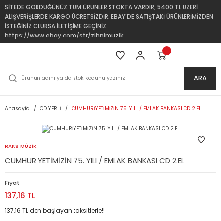
SİTEDE GÖRDÜĞÜNÜZ TÜM ÜRÜNLER STOKTA VARDIR, 5400 TL ÜZERİ
ALIŞVERİŞLERDE KARGO ÜCRETSİZDİR. EBAY'DE SATIŞTAKİ ÜRÜNLERİMİZDEN
İSTEĞİNİZ OLURSA İLETİŞİME GEÇİNİZ.
https://www.ebay.com/str/zihnimuzik
ARA
Anasayfa
CD YERLİ
CUMHURİYETİMİZİN 75. YILI / EMLAK BANKASI CD 2.EL
RAKS MÜZİK
CUMHURİYETİMİZİN 75. YILI / EMLAK BANKASI CD 2.EL
Fiyat
137,16 TL
137,16 TL den başlayan taksitlerle!!