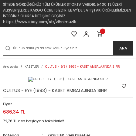
SİTEDE GÖRDÜĞÜNÜZ TÜM ÜRÜNLER STOKTA VARDIR, 5400 TL ÜZERİ
ALIŞVERİŞLERDE KARGO ÜCRETSİZDİR. EBAY'DE SATIŞTAKİ ÜRÜNLERİMİZDEN
İSTEĞİNİZ OLURSA İLETİŞİME GEÇİNİZ.
https://www.ebay.com/str/zihnimuzik
ARA
Anasayfa
KASETLER
CULTUS - EYE (1993) - KASET AMBALAJINDA SIFIR
CULTUS - EYE (1993) - KASET AMBALAJINDA SIFIR
Fiyat
686,34 TL
72,76 TL den başlayan taksitlerle!!
Kategori
KASETLER
,
yerli kasetler