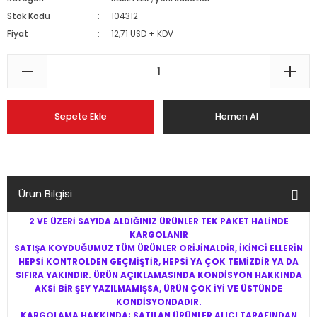
Stok Kodu
104312
Fiyat
12,71 USD + KDV
Sepete Ekle
Hemen Al
Ürün Bilgisi
2 VE ÜZERİ SAYIDA ALDIĞINIZ ÜRÜNLER TEK PAKET HALİNDE
KARGOLANIR
SATIŞA KOYDUĞUMUZ TÜM ÜRÜNLER ORİJİNALDİR, İKİNCİ ELLERİN
HEPSİ KONTROLDEN GEÇMİŞTİR, HEPSİ YA ÇOK TEMİZDİR YA DA
SIFIRA YAKINDIR. ÜRÜN AÇIKLAMASINDA KONDİSYON HAKKINDA
AKSİ BİR ŞEY YAZILMAMIŞSA, ÜRÜN ÇOK İYİ VE ÜSTÜNDE
KONDİSYONDADIR.
KARGOLAMA HAKKINDA; SATILAN ÜRÜNLER ALICI TARAFINDAN