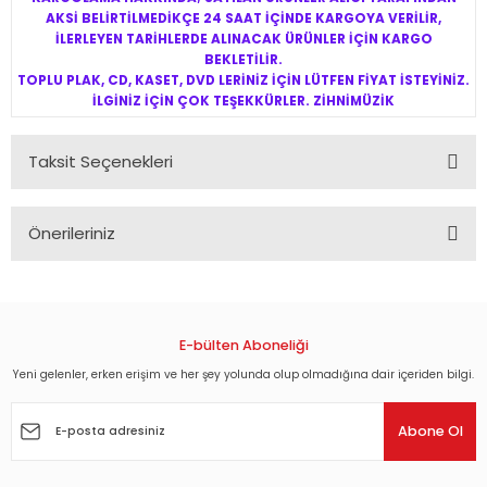
AKSİ BELİRTİLMEDİKÇE 24 SAAT İÇİNDE KARGOYA VERİLİR,
İLERLEYEN TARİHLERDE ALINACAK ÜRÜNLER İÇİN KARGO
BEKLETİLİR.
TOPLU PLAK, CD, KASET, DVD LERİNİZ İÇİN LÜTFEN FİYAT İSTEYİNİZ.
İLGİNİZ İÇİN ÇOK TEŞEKKÜRLER. ZİHNİMÜZİK
Taksit Seçenekleri
Önerileriniz
Bu ürünün fiyat bilgisi, resim, ürün açıklamalarında ve diğer
konularda yetersiz gördüğünüz noktaları öneri formunu
kullanarak tarafımıza iletebilirsiniz.
Görüş ve önerileriniz için teşekkür ederiz.
E-bülten Aboneliği
Yeni gelenler, erken erişim ve her şey yolunda olup olmadığına dair içeriden bilgi.
Ürün resmi kalitesiz, bozuk veya görüntülenemiyor.
Ürün açıklamasında eksik bilgiler bulunuyor.
Abone Ol
Ürün bilgilerinde hatalar bulunuyor.