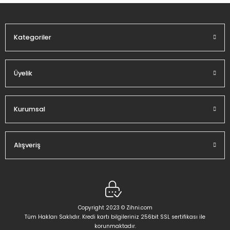
Ürün fiyatı diğer sitelerden daha pahalı.
Bu ürüne benzer farklı alternatifler olmalı.
Kategoriler
Üyelik
Gönder
Kurumsal
Alışveriş
Copyright 2023 © Zihni.com
Tüm Hakları Saklıdır. Kredi kartı bilgileriniz 256bit SSL sertifikası ile
korunmaktadır.