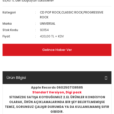
53,43 TL den başlayan taksitlerle!!
Kategori
CD POP ROCK,CLASSIC ROCK,PROGRESSIVE
ROCK
Marka
UNIVERSAL
Stok Kodu
93154
Fiyat
420,00 TL + KDV
Gelince Haber Ver
Ürün Bilgisi
Apple Records 0602507138585
Standart Versiyon, Digi pack
SİTEMİZDE SATIŞA KOYDUĞUMUZ 2.EL ÜRÜNLER KONDİSYON
OLARAK, ÜRÜN AÇIKLAMALARINDA BİR ŞEY BELİRTİLMEMİŞSE
TEMİZ, SORUNSUZ ÇALIŞIR DURUMDA YA DA KULLANILMAMIŞ SIFIR
GİBİDİR.