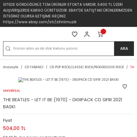
SİTEDE GÖRDÜĞÜNÜZ TÜM ÜRÜNLER STOKTA VARDIR, 5400 TL ÜZERİ
ALIŞVERİŞLERDE KARGO ÜCRETSİZDİR. EBAY'DE SATIŞTAKİ ÜRÜNLERİMİZDEN
İSTEĞİNİZ OLURSA İLETİŞİME GEÇİNİZ.
https://www.ebay.com/str/zihnimuzik
ARA
Anasayfa
CD YABANCI
CD POP ROCK,CLASSIC ROCK,PROGRESSIVE ROCK
THE 
UNIVERSAL
THE BEATLES - LET IT BE (1970) - DIGIPACK CD SIFIR 2021
BASKI
Fiyat
504,00 TL