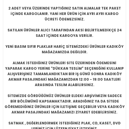
2 ADET VEYA ÜZERİNDE YAPTIĞINIZ SATIN ALMALAR TEK PAKET
İÇİNDE KARGOLANIR. YANİ HER ÜRÜN İÇİN AYRI AYRI KARGO
ÜCRETİ ÖDEMEZSİNİZ.
SATILAN ÜRÜNLER ALICI TARAFINDAN AKSİ BELİRTİLMEDİKÇE 24
SAAT İÇİNDE KARGOYA VERİLİR.
YENİ BASIM SIFIR PLAKLAR HARİÇ SİTEMİZDEKİ ÜRÜNLER KADIKÖY
MAĞAZAMIZDA DEĞİLDİR.
ALMAK İSTEDİĞİNİZ ÜRÜNLERİ SİTE ÜZERİNDEN ÖDEMESİNİ
YAPARAK KARGO YERİNE "DÜKKAN TESLİM" SEÇENEĞİNİ KULLANIP
ALIŞVERİŞİNİZ TAMAMLANDIKTAN BİR İŞ GÜNÜ SONRA KADIKÖY
AKMAR PASAJINDAKİ MAĞAZAMIZDAN 12:00 - 19:00 SAATLERİ
ARASINDA TESLİM ALABİLİRSİNİZ.
SİTEMİZDE GÖRDÜĞÜNÜZ ÜRÜNLER ELDEKİ ARŞİVİMİZİN SADECE
BİR BÖLÜMÜNÜ KAPSAMAKTADIR. ARADIĞINIZ YA DA SİTEDE
GÖREMEDİĞİNİZ ÜRÜNLER İÇİN İLETİŞİME GEÇEBİLİR VEYA KADIKÖY
AKMAR PASAJINDAKİ MAĞAZAMIZI ZİYARET EDEBİLİRSİNİZ.
SATMAK , DEĞERLENDİRMEK İSTEDİĞİNİZ PLAK, CD, KASET, DVD
LERİNİZ İÇİN LÜTFEN FİYAT İSTEYİNİZ.