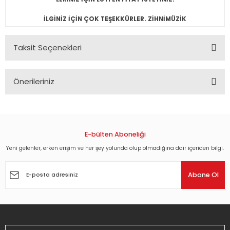
İLGİNİZ İÇİN ÇOK TEŞEKKÜRLER. ZİHNİMÜZİK
Taksit Seçenekleri
Önerileriniz
Bu ürünün fiyat bilgisi, resim, ürün açıklamalarında ve diğer
konularda yetersiz gördüğünüz noktaları öneri formunu
kullanarak tarafımıza iletebilirsiniz.
Görüş ve önerileriniz için teşekkür ederiz.
E-bülten Aboneliği
Yeni gelenler, erken erişim ve her şey yolunda olup olmadığına dair içeriden bilgi.
Ürün resmi kalitesiz, bozuk veya görüntülenemiyor.
Ürün açıklamasında eksik bilgiler bulunuyor.
Abone Ol
Ürün bilgilerinde hatalar bulunuyor.
Ürün fiyatı diğer sitelerden daha pahalı.
Bu ürüne benzer farklı alternatifler olmalı.