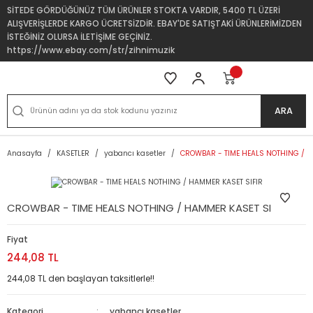
SİTEDE GÖRDÜĞÜNÜZ TÜM ÜRÜNLER STOKTA VARDIR, 5400 TL ÜZERİ
ALIŞVERİŞLERDE KARGO ÜCRETSİZDİR. EBAY'DE SATIŞTAKİ ÜRÜNLERİMİZDEN
İSTEĞİNİZ OLURSA İLETİŞİME GEÇİNİZ.
https://www.ebay.com/str/zihnimuzik
ARA
Anasayfa
KASETLER
yabancı kasetler
CROWBAR - TIME HEALS NOTHING / H
CROWBAR - TIME HEALS NOTHING / HAMMER KASET SIFIR
Fiyat
244,08 TL
244,08 TL den başlayan taksitlerle!!
Kategori
yabancı kasetler