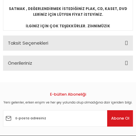
SATMAK , DEĞERLENDİRMEK İSTEDİĞİNİZ PLAK, CD, KASET, DVD
LERİNİZ İÇİN LÜTFEN FİYAT İSTEYİNİZ.
İLGİNİZ İÇİN ÇOK TEŞEKKÜRLER. ZİHNİMÜZİK
Taksit Seçenekleri
Önerileriniz
Bu ürünün fiyat bilgisi, resim, ürün açıklamalarında ve diğer
konularda yetersiz gördüğünüz noktaları öneri formunu
kullanarak tarafımıza iletebilirsiniz.
Görüş ve önerileriniz için teşekkür ederiz.
E-bülten Aboneliği
Yeni gelenler, erken erişim ve her şey yolunda olup olmadığına dair içeriden bilgi.
Ürün resmi kalitesiz, bozuk veya görüntülenemiyor.
Ürün açıklamasında eksik bilgiler bulunuyor.
Abone Ol
Ürün bilgilerinde hatalar bulunuyor.
Ürün fiyatı diğer sitelerden daha pahalı.