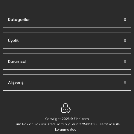
Bu ürüne benzer farklı alternatifler olmalı.
Kategoriler
Üyelik
Gönder
Kurumsal
Alışveriş
Copyright 2023 © Zihni.com
Tüm Hakları Saklıdır. Kredi kartı bilgileriniz 256bit SSL sertifikası ile
korunmaktadır.