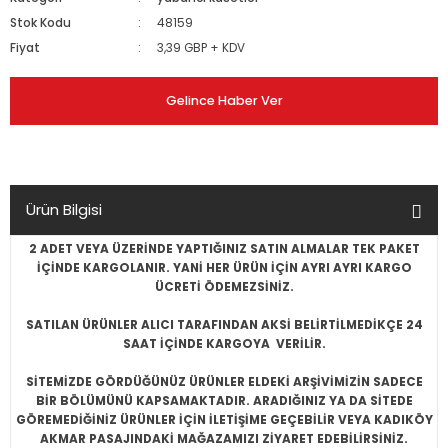
Stok Kodu
48159
Fiyat
3,39 GBP + KDV
Gelince Haber Ver
Ürün Bilgisi
2 ADET VEYA ÜZERİNDE YAPTIĞINIZ SATIN ALMALAR TEK PAKET
İÇİNDE KARGOLANIR. YANİ HER ÜRÜN İÇİN AYRI AYRI KARGO
ÜCRETİ ÖDEMEZSİNİZ.
SATILAN ÜRÜNLER ALICI TARAFINDAN AKSİ BELİRTİLMEDİKÇE 24
SAAT İÇİNDE KARGOYA VERİLİR.
SİTEMİZDE GÖRDÜĞÜNÜZ ÜRÜNLER ELDEKİ ARŞİVİMİZİN SADECE
BİR BÖLÜMÜNÜ KAPSAMAKTADIR. ARADIĞINIZ YA DA SİTEDE
GÖREMEDİĞİNİZ ÜRÜNLER İÇİN İLETİŞİME GEÇEBİLİR VEYA KADIKÖY
AKMAR PASAJINDAKİ MAĞAZAMIZI ZİYARET EDEBİLİRSİNİZ.