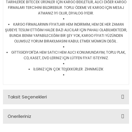
TARİHLERDE BİTECEK ÜRÜNLER İÇİN KARGO BEKLETİLİR, ALICI DİĞER KARGO
FİRMALARI TERCİHİNİ BİLDİREBİLİR. TOPLU ÖDEME VE KARGO İÇİN MESAJ
ATMANIZ İYİ OLUR, DİYALOG İYİDİR.
KARGO FİRMALARININ FİYATLARI HEM İNDİRİMİM, HEM DE HER ZAMAN
ŞUBEYE TESLİM ETTİĞİM HALDE BAZI ALICILAR İÇİN PAHALI OLABİLMEKTEDİR,
BUNDA BENİM YAPABİLECEĞİM BİR ŞEY YOK, KARGO FİYATI YÜZÜNDEN
OLUMSUZ YORUM BIRAKILMASINI KABUL ETMEK MÜMKÜN DEĞİL .
GİTTİGİDİYOR'DA HEM SATICI HEM ALICI KONUMUNDAYIM, TOPLU PLAK,
CD, KASET, DVD LERİNİZ İÇİN LÜTFEN FİYAT İSTEYİNİZ.
İLGİNİZ İÇİN ÇOK TEŞEKKÜRLER. ZİHNİMÜZİK
Taksit Seçenekleri
Önerileriniz
Bu ürünün fiyat bilgisi, resim, ürün açıklamalarında ve diğer