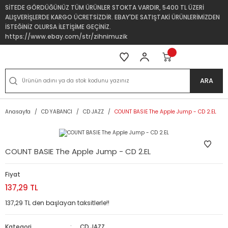
SİTEDE GÖRDÜĞÜNÜZ TÜM ÜRÜNLER STOKTA VARDIR, 5400 TL ÜZERİ
ALIŞVERİŞLERDE KARGO ÜCRETSİZDİR. EBAY'DE SATIŞTAKİ ÜRÜNLERİMİZDEN
İSTEĞİNİZ OLURSA İLETİŞİME GEÇİNİZ.
https://www.ebay.com/str/zihnimuzik
ARA
Anasayfa
CD YABANCI
CD JAZZ
COUNT BASIE The Apple Jump - CD 2.EL
COUNT BASIE The Apple Jump - CD 2.EL
Fiyat
137,29 TL
137,29 TL den başlayan taksitlerle!!
Kategori
CD JAZZ