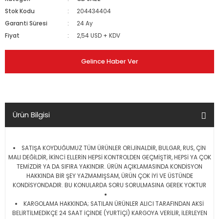
Stok Kodu
204434404
Garanti Süresi
24 Ay
Fiyat
2,54 USD + KDV
Gelince Haber Ver
Ürün Bilgisi
SATIŞA KOYDUĞUMUZ TÜM ÜRÜNLER ORİJİNALDİR, BULGAR, RUS, ÇİN
MALI DEĞİLDİR, İKİNCİ ELLERİN HEPSİ KONTROLDEN GEÇMİŞTİR, HEPSİ YA ÇOK
TEMİZDİR YA DA SIFIRA YAKINDIR. ÜRÜN AÇIKLAMASINDA KONDİSYON
HAKKINDA BİR ŞEY YAZMAMIŞSAM, ÜRÜN ÇOK İYİ VE ÜSTÜNDE
KONDİSYONDADIR. BU KONULARDA SORU SORULMASINA GEREK YOKTUR
KARGOLAMA HAKKINDA; SATILAN ÜRÜNLER ALICI TARAFINDAN AKSİ
BELİRTİLMEDİKÇE 24 SAAT İÇİNDE (YURTİÇİ) KARGOYA VERİLİR, İLERLEYEN