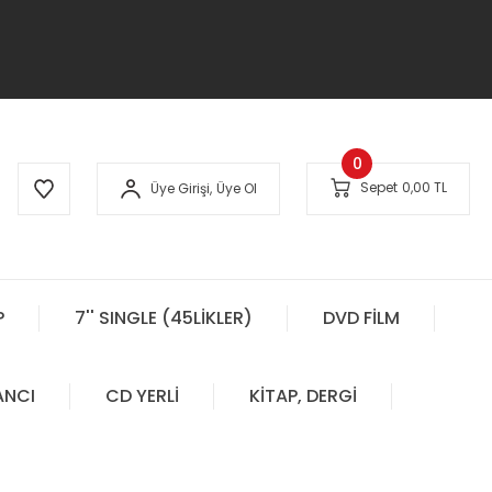
0
Sepet
0,00 TL
Üye Girişi,
Üye Ol
P
7'' SINGLE (45LİKLER)
DVD FİLM
ANCI
CD YERLİ
KİTAP, DERGİ