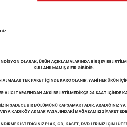
niz
NDİSYON OLARAK, ÜRÜN AÇIKLAMALARINDA BİR ŞEY BELİRTİL
KULLANILMAMIŞ SIFIR GİBİDİR.
N ALMALAR TEK PAKET İÇİNDE KARGOLANIR. YANİ HER ÜRÜN İÇİ
R ALICI TARAFINDAN AKSİ BELİRTİLMEDİKÇE 24 SAAT İÇİNDE K
ZİN SADECE BİR BÖLÜMÜNÜ KAPSAMAKTADIR. ARADIĞINIZ YA D
 VEYA KADIKÖY AKMAR PASAJINDAKİ MAĞAZAMIZI ZİYARET EDEB
DİRMEK İSTEDİĞİNİZ PLAK, CD, KASET, DVD LERİNİZ İÇİN LÜTFE