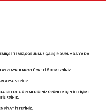
MEMİŞSE TEMİZ,SORUNSUZ ÇALIŞIR DURUMDA YA DA
N AYRI AYRI KARGO ÜCRETİ ÖDEMEZSİNİZ.
ARGOYA VERİLİR.
A SİTEDE GÖREMEDİĞİNİZ ÜRÜNLER İÇİN İLETİŞİME
İLİRSİNİZ.
N FİYAT İSTEYİNİZ.