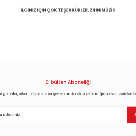
İLGİNİZ İÇİN ÇOK TEŞEKKÜRLER. ZİHNİMÜZİK
konularda yetersiz gördüğünüz noktaları öneri formunu kullanarak tarafım
E-bülten Aboneliği
i gelenler, erken erişim ve her şey yolunda olup olmadığına dair içeriden bi