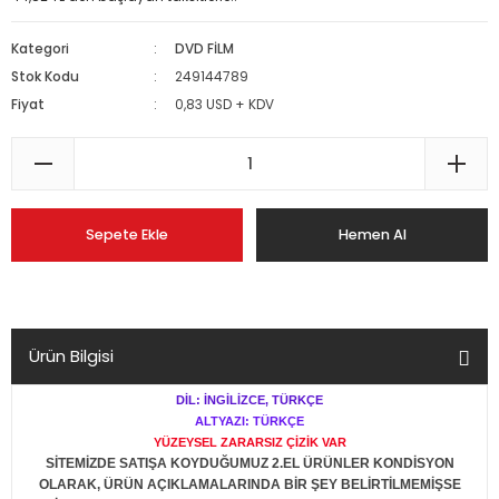
Kategori
DVD FİLM
Stok Kodu
249144789
Fiyat
0,83 USD + KDV
Sepete Ekle
Hemen Al
Ürün Bilgisi
DİL: İNGİLİZCE, TÜRKÇE
ALTYAZI: TÜRKÇE
YÜZEYSEL ZARARSIZ ÇİZİK VAR
SİTEMİZDE SATIŞA KOYDUĞUMUZ 2.EL ÜRÜNLER KONDİSYON
OLARAK, ÜRÜN AÇIKLAMALARINDA BİR ŞEY BELİRTİLMEMİŞSE