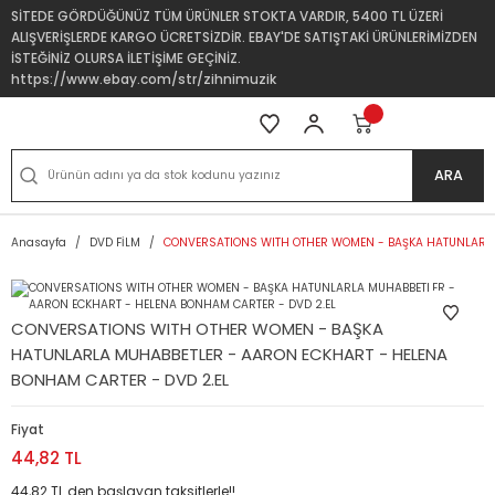
SİTEDE GÖRDÜĞÜNÜZ TÜM ÜRÜNLER STOKTA VARDIR, 5400 TL ÜZERİ
ALIŞVERİŞLERDE KARGO ÜCRETSİZDİR. EBAY'DE SATIŞTAKİ ÜRÜNLERİMİZDEN
İSTEĞİNİZ OLURSA İLETİŞİME GEÇİNİZ.
https://www.ebay.com/str/zihnimuzik
ARA
Anasayfa
DVD FİLM
CONVERSATIONS WITH OTHER WOMEN - BAŞKA HATUNLARLA
CONVERSATIONS WITH OTHER WOMEN - BAŞKA
HATUNLARLA MUHABBETLER - AARON ECKHART - HELENA
BONHAM CARTER - DVD 2.EL
Fiyat
44,82 TL
44,82 TL den başlayan taksitlerle!!