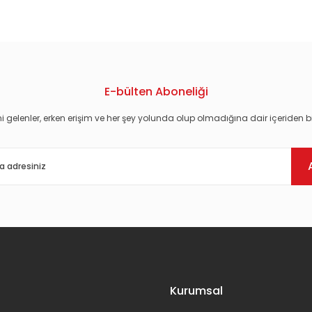
konularda yetersiz gördüğünüz noktaları öneri formunu kullanarak tarafım
E-bülten Aboneliği
i gelenler, erken erişim ve her şey yolunda olup olmadığına dair içeriden bi
Gönder
Kurumsal