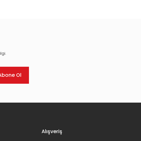
ıza iletebilirsiniz.
lgi.
Abone Ol
Alışveriş