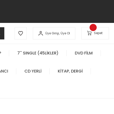
A
Sepet
Üye Girişi,
Üye Ol
P
7'' SINGLE (45LİKLER)
DVD FİLM
ANCI
CD YERLİ
KİTAP, DERGİ