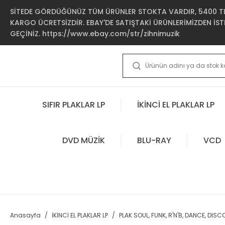
SİTEDE GÖRDÜĞÜNÜZ TÜM ÜRÜNLER STOKTA VARDIR, 5400 TL 
KARGO ÜCRETSİZDİR. EBAY'DE SATIŞTAKİ ÜRÜNLERİMİZDEN İSTE
GEÇİNİZ. https://www.ebay.com/str/zihnimuzik
SIFIR PLAKLAR LP
İKİNCİ EL PLAKLAR LP
DVD MÜZİK
BLU-RAY
VCD
Anasayfa
İKİNCİ EL PLAKLAR LP
PLAK SOUL, FUNK, R'N'B, DANCE, DISC