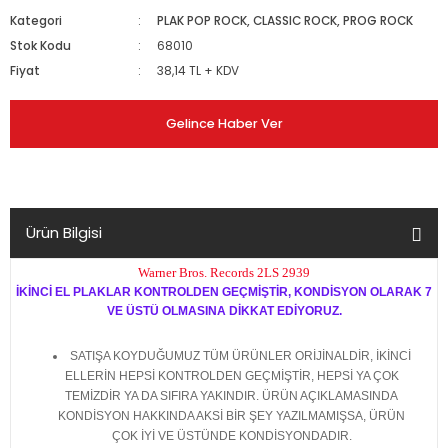
Kategori
PLAK POP ROCK, CLASSIC ROCK, PROG ROCK
Stok Kodu
68010
Fiyat
38,14 TL + KDV
Gelince Haber Ver
Ürün Bilgisi
Warner Bros. Records 2LS 2939
İKİNCİ EL PLAKLAR KONTROLDEN GEÇMİŞTİR, KONDİSYON OLARAK 7
VE ÜSTÜ OLMASINA DİKKAT EDİYORUZ.
SATIŞA KOYDUĞUMUZ TÜM ÜRÜNLER ORİJİNALDİR, İKİNCİ
ELLERİN HEPSİ KONTROLDEN GEÇMİŞTİR, HEPSİ YA ÇOK
TEMİZDİR YA DA SIFIRA YAKINDIR. ÜRÜN AÇIKLAMASINDA
KONDİSYON HAKKINDA AKSİ BİR ŞEY YAZILMAMIŞSA, ÜRÜN
ÇOK İYİ VE ÜSTÜNDE KONDİSYONDADIR.