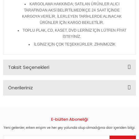
KARGOLAMA HAKKINDA; SATILAN ÜRÜNLER ALICI
TARAFINDAN AKSİ BELİRTİLMEDİKÇE 24 SAAT İÇİNDE
KARGOYA VERİLİR, İLERLEYEN TARİHLERDE ALINACAK
ÜRÜNLER İÇİN KARGO BEKLETİLİR.
TOPLU PLAK, CD, KASET, DVD LERİNİZ İÇİN LÜTFEN FİYAT
İSTEYİNİZ.
İLGİNİZ İÇİN ÇOK TEŞEKKÜRLER. ZİHNİMÜZİK
Taksit Seçenekleri
Önerileriniz
Bu ürünün fiyat bilgisi, resim, ürün açıklamalarında ve diğer
konularda yetersiz gördüğünüz noktaları öneri formunu
kullanarak tarafımıza iletebilirsiniz.
Görüş ve önerileriniz için teşekkür ederiz.
E-bülten Aboneliği
Yeni gelenler, erken erişim ve her şey yolunda olup olmadığına dair içeriden bilgi.
Ürün resmi kalitesiz, bozuk veya görüntülenemiyor.