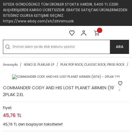
SİTEDE GÖRDÜĞÜNÜZ TÜM ÜRÜNLER STOKTA VARDIR, 5400 TL ÜZERİ
ALIŞVERİŞLERDE KARGO ÜCRETSİZDİR. EBAY'DE SATIŞTAKİ ÜRÜNLERİMİZDEN
İSTEĞİNİZ OLURSA İLETİŞİME GEÇİNİZ.
https://www.ebay.com/str/zihnimuzik
ARA
Anasayfa
İKİNCİ EL PLAKLAR LP
PLAK POP ROCK, CLASSIC ROCK, PROG ROCK
COMMANDER CODY AND HIS LOST PLANET AIRMEN (1976) -
2PLAK 2.EL
Fiyat
45,76 TL
45,76 TL den başlayan taksitlerle!!