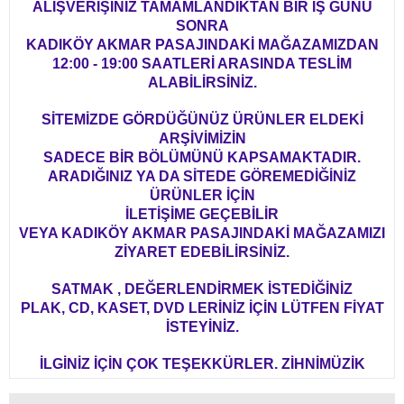
ALIŞVERİŞİNİZ TAMAMLANDIKTAN BİR İŞ GÜNÜ
SONRA
KADIKÖY AKMAR PASAJINDAKİ MAĞAZAMIZDAN
12:00 - 19:00 SAATLERİ ARASINDA TESLİM
ALABİLİRSİNİZ.
SİTEMİZDE GÖRDÜĞÜNÜZ ÜRÜNLER ELDEKİ
ARŞİVİMİZİN
SADECE BİR BÖLÜMÜNÜ KAPSAMAKTADIR.
ARADIĞINIZ YA DA SİTEDE GÖREMEDİĞİNİZ
ÜRÜNLER İÇİN
İLETİŞİME GEÇEBİLİR
VEYA KADIKÖY AKMAR PASAJINDAKİ MAĞAZAMIZI
ZİYARET EDEBİLİRSİNİZ.
SATMAK , DEĞERLENDİRMEK İSTEDİĞİNİZ
PLAK, CD, KASET, DVD LERİNİZ İÇİN LÜTFEN FİYAT
İSTEYİNİZ.
İLGİNİZ İÇİN ÇOK TEŞEKKÜRLER. ZİHNİMÜZİK