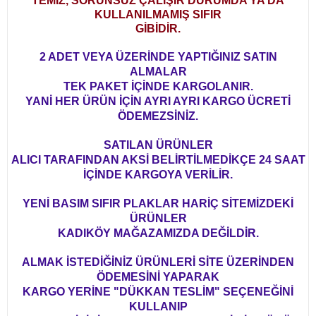
TEMİZ, SORUNSUZ ÇALIŞIR DURUMDA YA DA
CKS, MUSICALS vb.
 ELECTRONIC
EDİKLERİMİZ
İĞİ
KULLANILMAMIŞ SIFIR
GİBİDİR.
EW AGE
WAVE, 80'S
W AGE
E
2 ADET VEYA ÜZERİNDE YAPTIĞINIZ SATIN
ALMALAR
RDCORE, SKA
TASYON,SPA
TEK PAKET İÇİNDE KARGOLANIR.
YANİ HER ÜRÜN İÇİN AYRI AYRI KARGO ÜCRETİ
RAGGA, DUB
OKEN, READING..
ÖDEMEZSİNİZ.
SATILAN ÜRÜNLER
LL, SURF
E, ITALIAN
ALICI TARAFINDAN AKSİ BELİRTİLMEDİKÇE 24 SAAT
İÇİNDE KARGOYA VERİLİR.
K, R'N'B, DANCE, DISCO
YENİ BASIM SIFIR PLAKLAR HARİÇ SİTEMİZDEKİ
ÜRÜNLER
CKS, MUSICALS vb.
KADIKÖY MAĞAZAMIZDA DEĞİLDİR.
POEMS, COMEDY, HISTORY
ALMAK İSTEDİĞİNİZ ÜRÜNLERİ SİTE ÜZERİNDEN
ÖDEMESİNİ YAPARAK
ZZ
KARGO YERİNE "DÜKKAN TESLİM" SEÇENEĞİNİ
KULLANIP