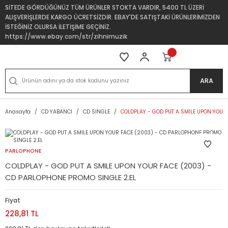
SİTEDE GÖRDÜĞÜNÜZ TÜM ÜRÜNLER STOKTA VARDIR, 5400 TL ÜZERİ
ALIŞVERİŞLERDE KARGO ÜCRETSİZDİR. EBAY'DE SATIŞTAKİ ÜRÜNLERİMİZDEN
İSTEĞİNİZ OLURSA İLETİŞİME GEÇİNİZ.
https://www.ebay.com/str/zihnimuzik
ARA
Anasayfa
CD YABANCI
CD SINGLE
COLDPLAY - GOD PUT A SMILE UPON YOUR
PARLOPHONE
COLDPLAY - GOD PUT A SMILE UPON YOUR FACE (2003) -
CD PARLOPHONE PROMO SINGLE 2.EL
Fiyat
228,81 TL