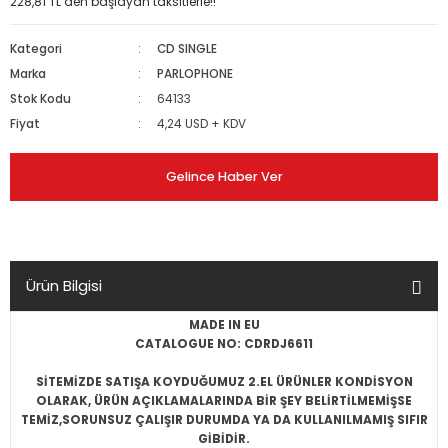
228,81 TL den başlayan taksitlerle!!
Kategori
CD SINGLE
Marka
PARLOPHONE
Stok Kodu
64133
Fiyat
4,24 USD + KDV
Gelince Haber Ver
Ürün Bilgisi
MADE IN EU
CATALOGUE NO: CDRDJ6611
SİTEMİZDE SATIŞA KOYDUĞUMUZ 2.EL ÜRÜNLER KONDİSYON
OLARAK, ÜRÜN AÇIKLAMALARINDA BİR ŞEY BELİRTİLMEMİŞSE
TEMİZ,SORUNSUZ ÇALIŞIR DURUMDA YA DA KULLANILMAMIŞ SIFIR
GİBİDİR.