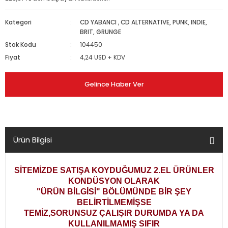
Kategori
CD YABANCI
,
CD ALTERNATIVE, PUNK, INDIE,
BRIT, GRUNGE
Stok Kodu
104450
Fiyat
4,24 USD + KDV
Gelince Haber Ver
Ürün Bilgisi
SİTEMİZDE SATIŞA KOYDUĞUMUZ 2.EL ÜRÜNLER
KONDÜSYON OLARAK
"ÜRÜN BİLGİSİ" BÖLÜMÜNDE BİR ŞEY
BELİRTİLMEMİŞSE
TEMİZ,SORUNSUZ ÇALIŞIR DURUMDA YA DA
KULLANILMAMIŞ SIFIR