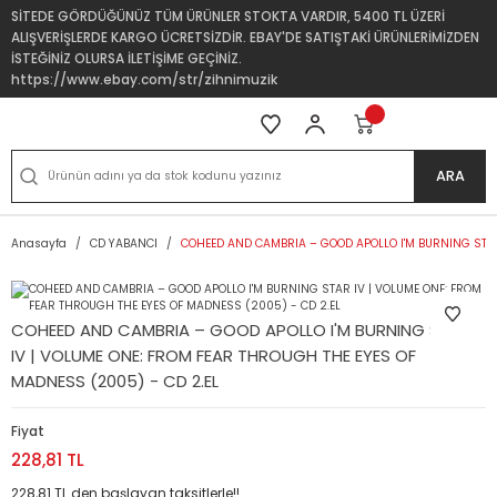
SİTEDE GÖRDÜĞÜNÜZ TÜM ÜRÜNLER STOKTA VARDIR, 5400 TL ÜZERİ
ALIŞVERİŞLERDE KARGO ÜCRETSİZDİR. EBAY'DE SATIŞTAKİ ÜRÜNLERİMİZDEN
İSTEĞİNİZ OLURSA İLETİŞİME GEÇİNİZ.
https://www.ebay.com/str/zihnimuzik
ARA
Anasayfa
CD YABANCI
COHEED AND CAMBRIA – GOOD APOLLO I'M BURNING STAR
COHEED AND CAMBRIA – GOOD APOLLO I'M BURNING STAR
IV | VOLUME ONE: FROM FEAR THROUGH THE EYES OF
MADNESS (2005) - CD 2.EL
Fiyat
228,81 TL
228,81 TL den başlayan taksitlerle!!