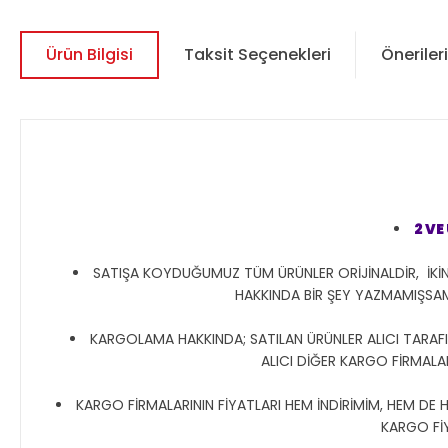
Ürün Bilgisi
Taksit Seçenekleri
Önerileri
2 V
SATIŞA KOYDUĞUMUZ TÜM ÜRÜNLER ORİJİNALDİR, İKİN
HAKKINDA BİR ŞEY YAZMAMIŞSA
KARGOLAMA HAKKINDA; SATILAN ÜRÜNLER ALICI TARAFIN
ALICI DİĞER KARGO FİRMALAR
KARGO FİRMALARININ FİYATLARI HEM İNDİRİMİM, HEM DE 
KARGO Fİ