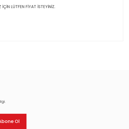
ÇİN LÜTFEN FİYAT İSTEYİNİZ.
ıza iletebilirsiniz.
lgi.
Abone Ol