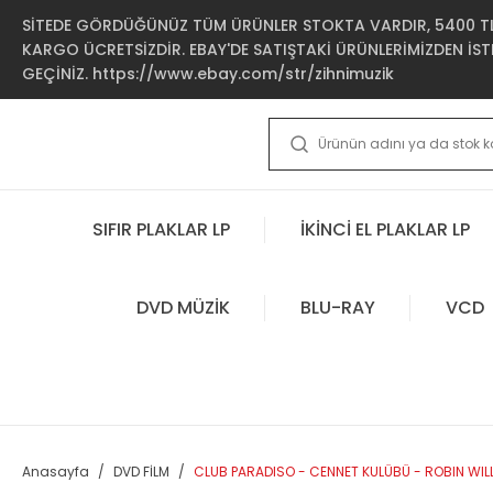
SİTEDE GÖRDÜĞÜNÜZ TÜM ÜRÜNLER STOKTA VARDIR, 5400 TL 
KARGO ÜCRETSİZDİR. EBAY'DE SATIŞTAKİ ÜRÜNLERİMİZDEN İSTE
GEÇİNİZ. https://www.ebay.com/str/zihnimuzik
SIFIR PLAKLAR LP
İKİNCİ EL PLAKLAR LP
DVD MÜZİK
BLU-RAY
VCD
Anasayfa
DVD FİLM
CLUB PARADISO - CENNET KULÜBÜ - ROBIN WILL