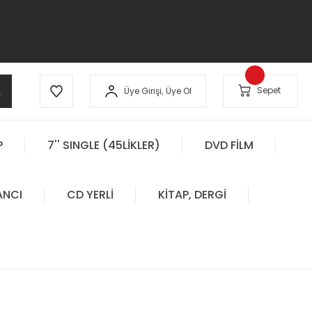
A
Sepet
Üye Girişi,
Üye Ol
P
7'' SINGLE (45LİKLER)
DVD FİLM
ANCI
CD YERLİ
KİTAP, DERGİ