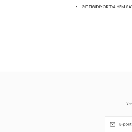
GİTTİGİDİYOR"DA HEM SATI
Bu ürünün fiyat bilgisi, resim, ürün açıklamalarında ve diğer 
Görüş ve önerileriniz için teşekkür ederiz.
Ürün resmi kalitesiz, bozuk veya görüntülenemiyor.
Ürün açıklamasında eksik bilgiler bulunuyor.
Ürün bilgilerinde hatalar bulunuyor.
Yen
Ürün fiyatı diğer sitelerden daha pahalı.
Bu ürüne benzer farklı alternatifler olmalı.