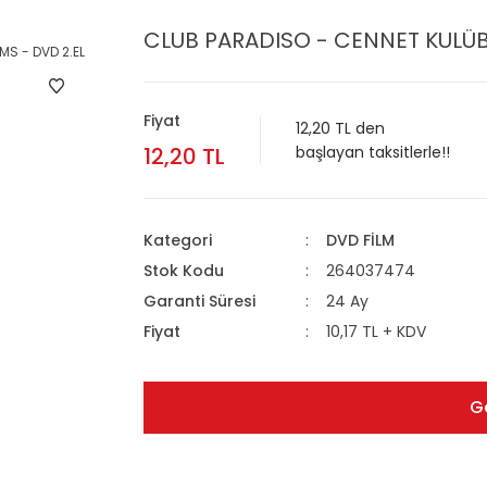
CLUB PARADISO - CENNET KULÜBÜ
Fiyat
12,20 TL den
12,20 TL
başlayan taksitlerle!!
Kategori
DVD FİLM
Stok Kodu
264037474
Garanti Süresi
24 Ay
Fiyat
10,17 TL + KDV
G