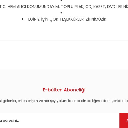
CI HEM ALICI KONUMUNDAYIM, TOPLU PLAK, CD, KASET, DVD LERİNİZ İ
İLGİNİZ İÇİN ÇOK TEŞEKKÜRLER. ZİHNİMÜZİK
konularda yetersiz gördüğünüz noktaları öneri formunu kullanarak tarafım
E-bülten Aboneliği
i gelenler, erken erişim ve her şey yolunda olup olmadığına dair içeriden bi