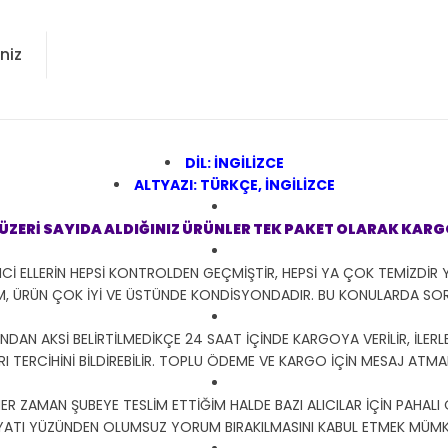
niz
DİL: İNGİLİZCE
ALTYAZI: TÜRKÇE, İNGİLİZCE
E ÜZERİ SAYIDA ALDIĞINIZ ÜRÜNLER TEK PAKET OLARAK KAR
Cİ ELLERİN HEPSİ KONTROLDEN GEÇMİŞTİR, HEPSİ YA ÇOK TEMİZDİR 
M, ÜRÜN ÇOK İYİ VE ÜSTÜNDE KONDİSYONDADIR. BU KONULARDA S
DAN AKSİ BELİRTİLMEDİKÇE 24 SAAT İÇİNDE KARGOYA VERİLİR, İLERLE
I TERCİHİNİ BİLDİREBİLİR. TOPLU ÖDEME VE KARGO İÇİN MESAJ ATMANI
HER ZAMAN ŞUBEYE TESLİM ETTİĞİM HALDE BAZI ALICILAR İÇİN PAHALI
YATI YÜZÜNDEN OLUMSUZ YORUM BIRAKILMASINI KABUL ETMEK MÜMKÜ