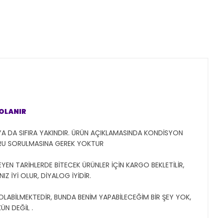
GOLANIR
YA DA SIFIRA YAKINDIR. ÜRÜN AÇIKLAMASINDA KONDİSYON
ORU SORULMASINA GEREK YOKTUR
YEN TARİHLERDE BİTECEK ÜRÜNLER İÇİN KARGO BEKLETİLİR,
Z İYİ OLUR, DİYALOG İYİDİR.
 OLABİLMEKTEDİR, BUNDA BENİM YAPABİLECEĞİM BİR ŞEY YOK,
N DEĞİL .