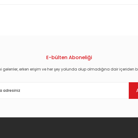
konularda yetersiz gördüğünüz noktaları öneri formunu kullanarak tarafım
E-bülten Aboneliği
i gelenler, erken erişim ve her şey yolunda olup olmadığına dair içeriden bi
Gönder