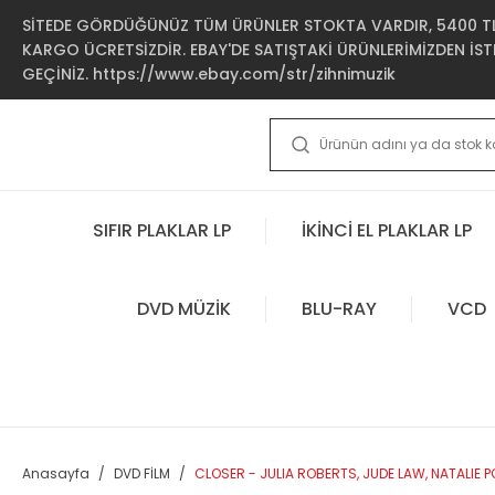
SİTEDE GÖRDÜĞÜNÜZ TÜM ÜRÜNLER STOKTA VARDIR, 5400 TL 
KARGO ÜCRETSİZDİR. EBAY'DE SATIŞTAKİ ÜRÜNLERİMİZDEN İSTE
GEÇİNİZ. https://www.ebay.com/str/zihnimuzik
SIFIR PLAKLAR LP
İKİNCİ EL PLAKLAR LP
DVD MÜZİK
BLU-RAY
VCD
Anasayfa
DVD FİLM
CLOSER - JULIA ROBERTS, JUDE LAW, NATALIE P