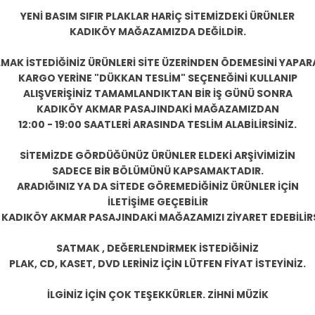
YENİ BASIM SIFIR PLAKLAR HARİÇ SİTEMİZDEKİ ÜRÜNLER
KADIKÖY MAĞAZAMIZDA DEĞİLDİR.
LMAK İSTEDİĞİNİZ ÜRÜNLERİ SİTE ÜZERİNDEN ÖDEMESİNİ YAPAR
KARGO YERİNE "DÜKKAN TESLİM" SEÇENEĞİNİ KULLANIP
ALIŞVERİŞİNİZ TAMAMLANDIKTAN BİR İŞ GÜNÜ SONRA
KADIKÖY AKMAR PASAJINDAKİ MAĞAZAMIZDAN
12:00 - 19:00 SAATLERİ ARASINDA TESLİM ALABİLİRSİNİZ.
SİTEMİZDE GÖRDÜĞÜNÜZ ÜRÜNLER ELDEKİ ARŞİVİMİZİN
SADECE BİR BÖLÜMÜNÜ KAPSAMAKTADIR.
ARADIĞINIZ YA DA SİTEDE GÖREMEDİĞİNİZ ÜRÜNLER İÇİN
İLETİŞİME GEÇEBİLİR
 KADIKÖY AKMAR PASAJINDAKİ MAĞAZAMIZI ZİYARET EDEBİLİRS
SATMAK , DEĞERLENDİRMEK İSTEDİĞİNİZ
PLAK, CD, KASET, DVD LERİNİZ İÇİN LÜTFEN FİYAT İSTEYİNİZ.
İLGİNİZ İÇİN ÇOK TEŞEKKÜRLER. ZİHNİ MÜZİK