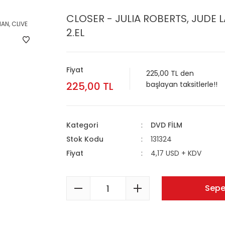
CLOSER - JULIA ROBERTS, JUDE 
2.EL
Fiyat
225,00 TL den
225,00 TL
başlayan taksitlerle!!
Kategori
DVD FİLM
Stok Kodu
131324
Fiyat
4,17 USD + KDV
Sepe