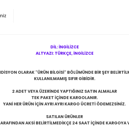
niz
DİL: İNGİLİZCE
ALTYAZI: TÜRKÇE, İNGİLİZCE
DİSYON OLARAK "ÜRÜN BİLGİSİ" BÖLÜMÜNDE BİR ŞEY BELİRTİ
KULLANILMAMIŞ SIFIR
GİBİDİR.
2 ADET VEYA ÜZERİNDE YAPTIĞINIZ SATIN ALMALAR
TEK PAKET İÇİNDE KARGOLANIR.
YANİ HER ÜRÜN İÇİN AYRI AYRI KARGO ÜCRETİ ÖDEMEZSİNİZ.
SATILAN ÜRÜNLER
TARAFINDAN AKSİ BELİRTİLMEDİKÇE 24 SAAT İÇİNDE KARGOYA V