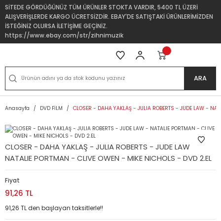
SİTEDE GÖRDÜĞÜNÜZ TÜM ÜRÜNLER STOKTA VARDIR, 5400 TL ÜZERİ
ALIŞVERİŞLERDE KARGO ÜCRETSİZDİR. EBAY'DE SATIŞTAKİ ÜRÜNLERİMİZDEN
İSTEĞİNİZ OLURSA İLETİŞİME GEÇİNİZ.
https://www.ebay.com/str/zihnimuzik
ARA
Anasayfa
DVD FİLM
CLOSER - DAHA YAKLAŞ - JULIA ROBERTS - JUDE LAW - NAT
CLOSER - DAHA YAKLAŞ - JULIA ROBERTS - JUDE LAW -
NATALIE PORTMAN - CLIVE OWEN - MIKE NICHOLS - DVD 2.EL
Fiyat
91,26 TL
91,26 TL den başlayan taksitlerle!!