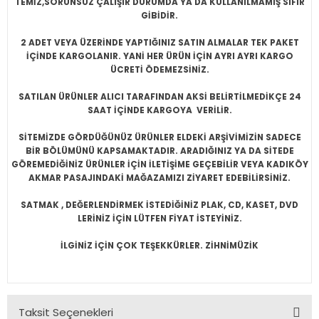
TEMİZ,SORUNSUZ ÇALIŞIR DURUMDA YA DA KULLANILMAMIŞ SIFIR
GİBİDİR.
2 ADET VEYA ÜZERİNDE YAPTIĞINIZ SATIN ALMALAR TEK PAKET
İÇİNDE KARGOLANIR. YANİ HER ÜRÜN İÇİN AYRI AYRI KARGO
ÜCRETİ ÖDEMEZSİNİZ.
SATILAN ÜRÜNLER ALICI TARAFINDAN AKSİ BELİRTİLMEDİKÇE 24
SAAT İÇİNDE KARGOYA VERİLİR.
SİTEMİZDE GÖRDÜĞÜNÜZ ÜRÜNLER ELDEKİ ARŞİVİMİZİN SADECE
BİR BÖLÜMÜNÜ KAPSAMAKTADIR. ARADIĞINIZ YA DA SİTEDE
GÖREMEDİĞİNİZ ÜRÜNLER İÇİN İLETİŞİME GEÇEBİLİR VEYA KADIKÖY
AKMAR PASAJINDAKİ MAĞAZAMIZI ZİYARET EDEBİLİRSİNİZ.
SATMAK , DEĞERLENDİRMEK İSTEDİĞİNİZ PLAK, CD, KASET, DVD
LERİNİZ İÇİN LÜTFEN FİYAT İSTEYİNİZ.
İLGİNİZ İÇİN ÇOK TEŞEKKÜRLER. ZİHNİMÜZİK
Taksit Seçenekleri