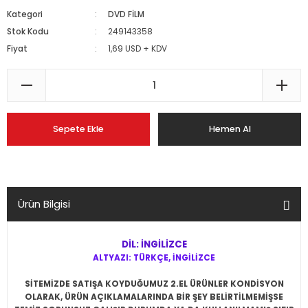
Kategori
DVD FİLM
Stok Kodu
249143358
Fiyat
1,69 USD + KDV
Sepete Ekle
Hemen Al
Ürün Bilgisi
DİL: İNGİLİZCE
ALTYAZI: TÜRKÇE, İNGİLİZCE
SİTEMİZDE SATIŞA KOYDUĞUMUZ 2.EL ÜRÜNLER KONDİSYON
OLARAK, ÜRÜN AÇIKLAMALARINDA BİR ŞEY BELİRTİLMEMİŞSE