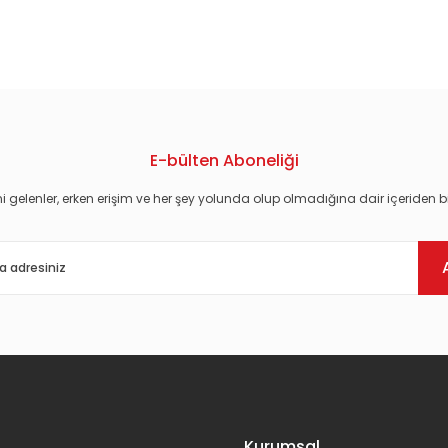
konularda yetersiz gördüğünüz noktaları öneri formunu kullanarak tarafım
E-bülten Aboneliği
i gelenler, erken erişim ve her şey yolunda olup olmadığına dair içeriden bi
Gönder
Kurumsal