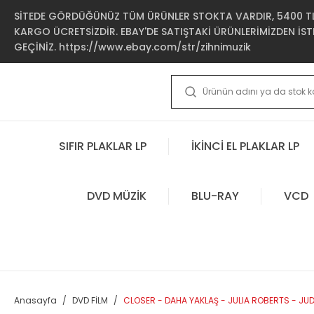
SİTEDE GÖRDÜĞÜNÜZ TÜM ÜRÜNLER STOKTA VARDIR, 5400 TL 
KARGO ÜCRETSİZDİR. EBAY'DE SATIŞTAKİ ÜRÜNLERİMİZDEN İSTE
GEÇİNİZ. https://www.ebay.com/str/zihnimuzik
SIFIR PLAKLAR LP
İKİNCİ EL PLAKLAR LP
DVD MÜZİK
BLU-RAY
VCD
Anasayfa
DVD FİLM
CLOSER - DAHA YAKLAŞ - JULIA ROBERTS - JUD