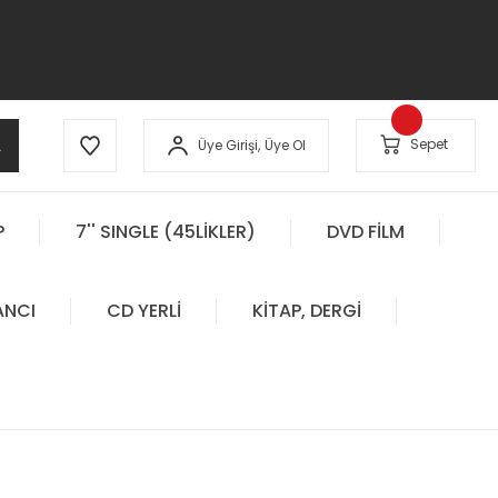
A
Sepet
Üye Girişi,
Üye Ol
P
7'' SINGLE (45LİKLER)
DVD FİLM
ANCI
CD YERLİ
KİTAP, DERGİ