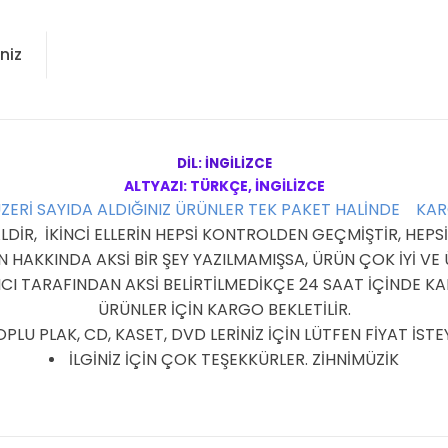
niz
DİL: İNGİLİZCE
ALTYAZI: TÜRKÇE, İNGİLİZCE
ÜZERİ SAYIDA ALDIĞINIZ ÜRÜNLER TEK PAKET HALİNDE KA
R, İKİNCİ ELLERİN HEPSİ KONTROLDEN GEÇMİŞTİR, HEPSİ 
HAKKINDA AKSİ BİR ŞEY YAZILMAMIŞSA, ÜRÜN ÇOK İYİ V
I TARAFINDAN AKSİ BELİRTİLMEDİKÇE 24 SAAT İÇİNDE KAR
ÜRÜNLER İÇİN KARGO BEKLETİLİR.
PLU PLAK, CD, KASET, DVD LERİNİZ İÇİN LÜTFEN FİYAT İSTEY
İLGİNİZ İÇİN ÇOK TEŞEKKÜRLER. ZİHNİMÜZİK