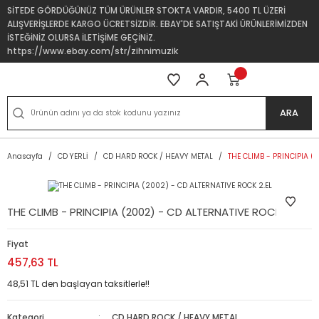
SİTEDE GÖRDÜĞÜNÜZ TÜM ÜRÜNLER STOKTA VARDIR, 5400 TL ÜZERİ
ALIŞVERİŞLERDE KARGO ÜCRETSİZDİR. EBAY'DE SATIŞTAKİ ÜRÜNLERİMİZDEN
İSTEĞİNİZ OLURSA İLETİŞİME GEÇİNİZ.
https://www.ebay.com/str/zihnimuzik
ARA
Anasayfa
CD YERLİ
CD HARD ROCK / HEAVY METAL
THE CLIMB - PRINCIPIA (
THE CLIMB - PRINCIPIA (2002) - CD ALTERNATIVE ROCK 2.EL
Fiyat
457,63 TL
48,51 TL den başlayan taksitlerle!!
Kategori
CD HARD ROCK / HEAVY METAL