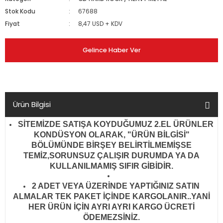
Stok Kodu
67688
Fiyat
8,47 USD + KDV
Gelince Haber Ver
Ürün Bilgisi
SİTEMİZDE SATIŞA KOYDUĞUMUZ 2.EL ÜRÜNLER
KONDÜSYON OLARAK, "ÜRÜN BİLGİSİ"
BÖLÜMÜNDE BİRŞEY BELİRTİLMEMİŞSE
TEMİZ,SORUNSUZ ÇALIŞIR DURUMDA YA DA
KULLANILMAMIŞ SIFIR GİBİDİR
.
2 ADET VEYA ÜZERİNDE YAPTIĞINIZ SATIN
ALMALAR TEK PAKET İÇİNDE KARGOLANIR..YANİ
HER ÜRÜN İÇİN AYRI AYRI KARGO ÜCRETİ
ÖDEMEZSİNİZ.