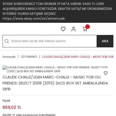
SİTEDE GÖRDÜĞÜNÜZ TÜM ÜRÜNLER STOKTA VARDIR, 5400 TL ÜZERİ
ALIŞVERİŞLERDE KARGO ÜCRETSİZDİR. EBAY'DE SATIŞTAKİ ÜRÜNLERİMİZDEN
İSTEĞİNİZ OLURSA İLETİŞİME GEÇİNİZ.
https://www.ebay.com/str/zihnimuzik
ARA
Anasayfa
CD YABANCI
CLAUDE CHALLE/JEAN MARC-CHALLE - MUSIC FOR OUR FR
CLAUDE CHALLE/JEAN MARC-CHALLE - MUSIC FOR OUR
FRIENDS: SELECT 2008 (2015) 2xCD BOX SET AMBALAJINDA
SIFIR
Fiyat
659,02 TL
69,86 TL den başlayan taksitlerle!!