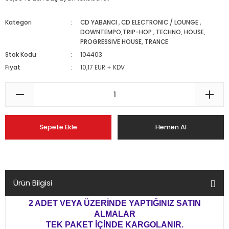
Kategori
CD YABANCI
,
CD ELECTRONIC / LOUNGE
,
DOWNTEMPO,TRIP-HOP
,
TECHNO, HOUSE,
PROGRESSIVE HOUSE, TRANCE
Stok Kodu
104403
Fiyat
10,17 EUR + KDV
Sepete Ekle
Hemen Al
Ürün Bilgisi
2 ADET VEYA ÜZERİNDE YAPTIĞINIZ SATIN
ALMALAR
TEK PAKET İÇİNDE KARGOLANIR.