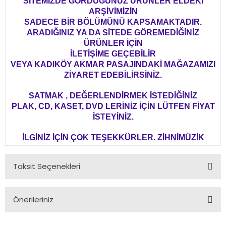
SİTEMİZDE GÖRDÜĞÜNÜZ ÜRÜNLER ELDEKİ
ARŞİVİMİZİN
SADECE BİR BÖLÜMÜNÜ KAPSAMAKTADIR.
ARADIĞINIZ YA DA SİTEDE GÖREMEDİĞİNİZ
ÜRÜNLER İÇİN
İLETİŞİME GEÇEBİLİR
VEYA KADIKÖY AKMAR PASAJINDAKİ MAĞAZAMIZI
ZİYARET EDEBİLİRSİNİZ.
SATMAK , DEĞERLENDİRMEK İSTEDİĞİNİZ
PLAK, CD, KASET, DVD LERİNİZ İÇİN LÜTFEN FİYAT
İSTEYİNİZ.
İLGİNİZ İÇİN ÇOK TEŞEKKÜRLER. ZİHNİMÜZİK
Taksit Seçenekleri
Önerileriniz
Bu ürünün fiyat bilgisi, resim, ürün açıklamalarında ve diğer