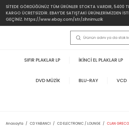
SİTEDE GÖRDÜĞÜNÜZ TÜM ÜRÜNLER STOKTA VARDIR, 5400 TL 
KARGO ÜCRETSİZDİR. EBAY'DE SATIŞTAKİ ÜRÜNLERİMİZDEN İSTE
GEÇİNİZ. https://www.ebay.com/str/zihnimuzik
SIFIR PLAKLAR LP
İKİNCİ EL PLAKLAR LP
DVD MÜZİK
BLU-RAY
VCD
Anasayfa
CD YABANCI
CD ELECTRONIC / LOUNGE
CLAN GRECO 