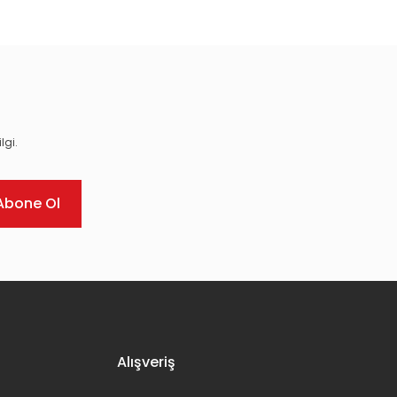
lgi.
Abone Ol
Alışveriş