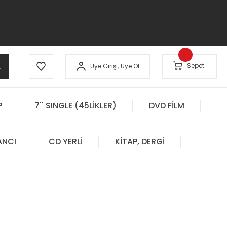
A
Sepet
Üye Girişi,
Üye Ol
P
7'' SINGLE (45LİKLER)
DVD FİLM
ANCI
CD YERLİ
KİTAP, DERGİ