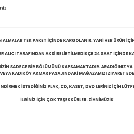
niz
N ALMALAR TEK PAKET İÇİNDE KARGOLANIR. YANİ HER ÜRÜN İÇİ
R ALICI TARAFINDAN AKSİ BELİRTİLMEDİKÇE 24 SAAT İÇİNDE K
ZİN SADECE BİR BÖLÜMÜNÜ KAPSAMAKTADIR. ARADIĞINIZ YA D
 VEYA KADIKÖY AKMAR PASAJINDAKİ MAĞAZAMIZI ZİYARET EDEB
DİRMEK İSTEDİĞİNİZ PLAK, CD, KASET, DVD LERİNİZ İÇİN LÜTFE
İLGİNİZ İÇİN ÇOK TEŞEKKÜRLER. ZİHNİMÜZİK
konularda yetersiz gördüğünüz noktaları öneri formunu kullanarak tarafım