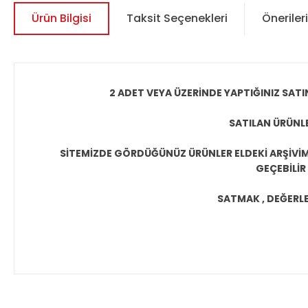
Ürün Bilgisi
Taksit Seçenekleri
Önerileri
2 ADET VEYA ÜZERİNDE YAPTIĞINIZ SATI
SATILAN ÜRÜNLE
SİTEMİZDE GÖRDÜĞÜNÜZ ÜRÜNLER ELDEKİ ARŞİVİMİ
GEÇEBİLİR
SATMAK , DEĞERLEN
Bu ürünün fiyat bilgisi, resim, ürün açıklamalarında ve diğer 