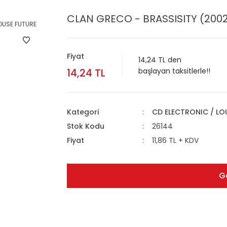
CLAN GRECO - BRASSISITY (2002
Fiyat
14,24 TL den
14,24 TL
başlayan taksitlerle!!
Kategori
CD ELECTRONIC / L
Stok Kodu
26144
Fiyat
11,86 TL + KDV
G