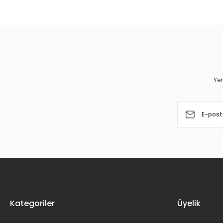
Görüş ve önerileriniz için teşekkür ederiz.
Ürün resmi kalitesiz, bozuk veya görüntülenemiyor.
Ürün açıklamasında eksik bilgiler bulunuyor.
Ürün bilgilerinde hatalar bulunuyor.
Yen
Ürün fiyatı diğer sitelerden daha pahalı.
Bu ürüne benzer farklı alternatifler olmalı.
Kategoriler
Üyelik