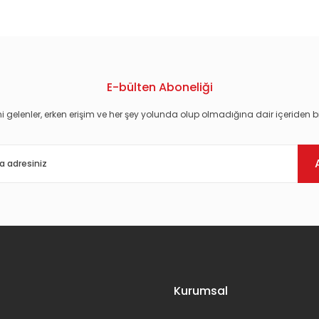
E-bülten Aboneliği
i gelenler, erken erişim ve her şey yolunda olup olmadığına dair içeriden bi
Gönder
Kurumsal