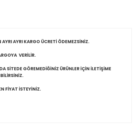
N AYRI AYRI KARGO ÜCRETİ ÖDEMEZSİNİZ.
ARGOYA VERİLİR.
A SİTEDE GÖREMEDİĞİNİZ ÜRÜNLER İÇİN İLETİŞİME
İLİRSİNİZ.
N FİYAT İSTEYİNİZ.
ıza iletebilirsiniz.